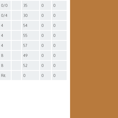
0/0
35
0
0
0/4
30
0
0
4
54
0
0
4
55
0
0
4
57
0
0
8
49
0
0
8
52
0
0
Rit.
0
0
0