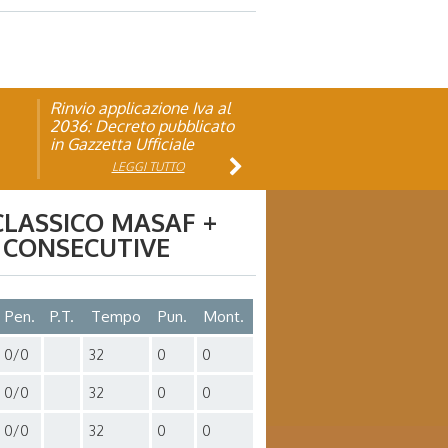
Rinvio applicazione Iva al
Visita veterinaria annuale
ando
2036: Decreto pubblicato
in Gazzetta Ufficiale
LEGGI TUTTO
LEGGI TUTTO
CLASSICO MASAF +
I CONSECUTIVE
Pen.
P.T.
Tempo
Pun.
Mont.
0/0
32
0
0
0/0
32
0
0
0/0
32
0
0