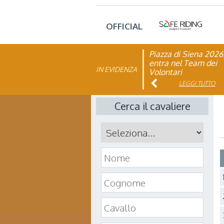
OFFICIAL
Piazza di Siena 2026
FISE: aperta la Cam
entra nel Team dei
affiliazione 2026
IN EVIDENZA
Volontari
LEGGI TUTTO
LEGGI TUTTO
Cerca il cavaliere