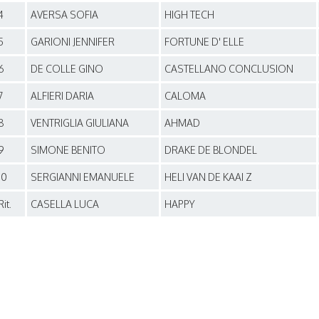
4
AVERSA SOFIA
HIGH TECH
5
GARIONI JENNIFER
FORTUNE D' ELLE
6
DE COLLE GINO
CASTELLANO CONCLUSION
7
ALFIERI DARIA
CALOMA
8
VENTRIGLIA GIULIANA
AHMAD
9
SIMONE BENITO
DRAKE DE BLONDEL
10
SERGIANNI EMANUELE
HELI VAN DE KAAI Z
Rit.
CASELLA LUCA
HAPPY