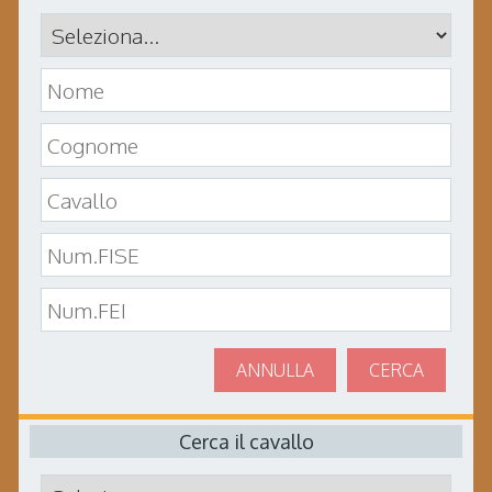
ANNULLA
CERCA
Cerca il cavallo