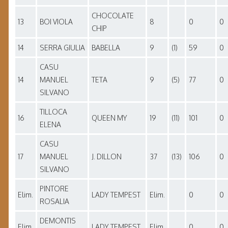
CHOCOLATE
13
BOI VIOLA
8
0
0
CHIP
14
SERRA GIULIA
BABELLA
9
(1)
59
0
CASU
14
MANUEL
TETA
9
(5)
77
0
SILVANO
TILLOCA
16
QUEEN MY
19
(11)
101
0
ELENA
CASU
17
MANUEL
J. DILLON
37
(13)
106
0
SILVANO
PINTORE
Elim.
LADY TEMPEST
Elim.
0
0
ROSALIA
DEMONTIS
Elim.
LADY TEMPEST
Elim.
0
0