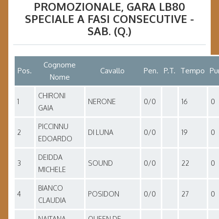
PROMOZIONALE
, GARA
LB80
SPECIALE A FASI CONSECUTIVE -
SAB. (Q.)
Cognome
Pos.
Cavallo
Pen.
P.T.
Tempo
Pu
Nome
CHIRONI
1
NERONE
0/0
16
0
GAIA
PICCINNU
2
DI LUNA
0/0
19
0
EDOARDO
DEIDDA
3
SOUND
0/0
22
0
MICHELE
BIANCO
4
POSIDON
0/0
27
0
CLAUDIA
NAITANA
QUEEN DE