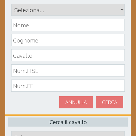
ANNULLA
CERCA
Cerca il cavallo