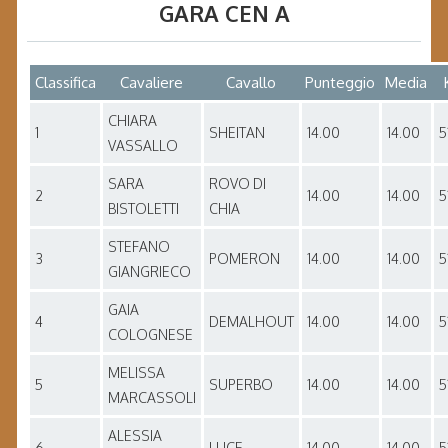
GARA
CEN A
Classifica
Cavaliere
Cavallo
Punteggio
Media
CHIARA
1
SHEITAN
14.00
14.00
5
VASSALLO
SARA
ROVO DI
2
14.00
14.00
5
BISTOLETTI
CHIA
STEFANO
3
POMERON
14.00
14.00
5
GIANGRIECO
GAIA
4
DEMALHOUT
14.00
14.00
5
COLOGNESE
MELISSA
5
SUPERBO
14.00
14.00
5
MARCASSOLI
ALESSIA
6
LUCE
14.00
14.00
5