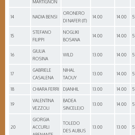
MARTIGNON
ORONERO
14
NADIA BENSI
14.00
14.00
5
DI NAFER (IT)
STEFANO
NOGLIKI
15
14.00
14.00
5
FILIPPI
BOSANA
GIULIA
16
WILD
13.00
14.00
5
ROSINA
GABRIELE
NIHAL
17
13.00
14.00
5
CASALENA
TAOUY
18
CHIARA FERRI
DJANHIL
13.00
14.00
5
VALENTINA
BADEA
19
13.00
14.00
5
VEZZOLI
SINCELEJO
GIORGIA
TOLEDO
20
ACCURLI
13.00
13.00
5
DES AUBUS
ABENANTE