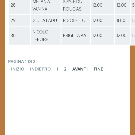
MELANIA
JOYCE DU
28
12.00
12.00
5
VANINA
ROUGIAS
29
GIULIA LADU
RIGOLETTO
12.00
11.00
5
NICOLO
30
BRIGITTA AA
12.00
12.00
5
LEPORE
PAGINA 1 DI 2
INIZIO
INDIETRO
1
2
AVANTI
FINE