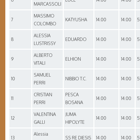
MARCASSOLI
MASSIMO
7
KATYUSHA
14.00
14.00
5
COLOMBO
ALESSIA
8
EDUARDO
14.00
14.00
5
LUSTRISSY
ALBERTO
9
ELHION
14.00
14.00
5
VITALI
SAMUEL
10
NIBBIO T.C.
14.00
14.00
5
PERRI
CRISTIAN
PESCA
11
14.00
14.00
5
PERRI
BOSANA
VALENTINA
JUMA
12
14.00
14.00
5
GALLI
HIPOLYTE
Alessia
13
SS RE DIESIS
14.00
14.00
5