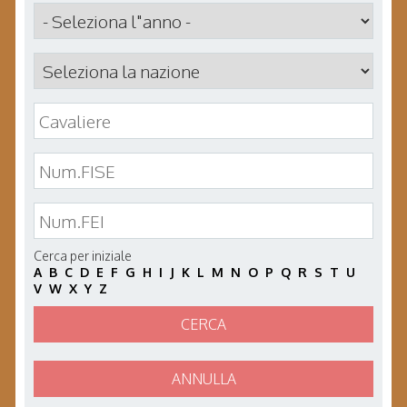
Cerca per iniziale
A
B
C
D
E
F
G
H
I
J
K
L
M
N
O
P
Q
R
S
T
U
V
W
X
Y
Z
CERCA
ANNULLA