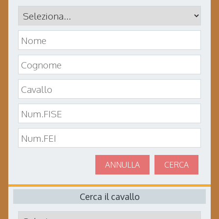
ANNULLA
CERCA
Cerca il cavallo