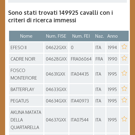
Sono stati trovati 149925 cavalli con i
criteri di ricerca immessi
Nome
Num. FISE
Num. FEI
Naz.
Anno
EFESO II
04622GXX
0
ITA
1994
CADRE NOIR
04628GXX
FRA06064
FRA
1990
FOSCO
04631GXX
ITA04435
ITA
1995
MONTEFIORE
BATTERFLAY
04633GXX
ITA
1995
PEGATUS
04634GXX
ITA40973
ITA
1995
AKUNA MATATA
DELLA
04637GXX
ITA07544
ITA
1995
QUARTARELLA