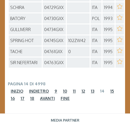
SCHIRA
04729GXX
ITA
1994
BATORY
04730GXX
POL
1993
GULLIVERR
04734GXX
ITA
1995
SPRING HOT
04745GXX
102ZW42
ITA
1995
TACHE
04761GXX
0
ITA
1995
SIR NEFERTARI
04763GXX
ITA
1995
PAGINA 14 DI 4998
INIZIO
INDIETRO
9
10
11
12
13
14
15
16
17
18
AVANTI
FINE
MEDIA PARTNER