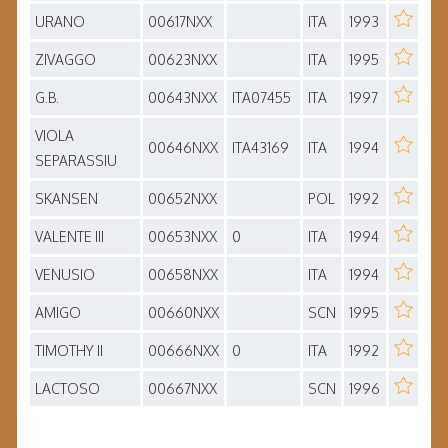
URANO
00617NXX
ITA
1993
ZIVAGGO
00623NXX
ITA
1995
G.B.
00643NXX
ITA07455
ITA
1997
VIOLA
00646NXX
ITA43169
ITA
1994
SEPARASSIU
SKANSEN
00652NXX
POL
1992
VALENTE III
00653NXX
0
ITA
1994
VENUSIO
00658NXX
ITA
1994
AMIGO
00660NXX
SCN
1995
TIMOTHY II
00666NXX
0
ITA
1992
LACTOSO
00667NXX
SCN
1996