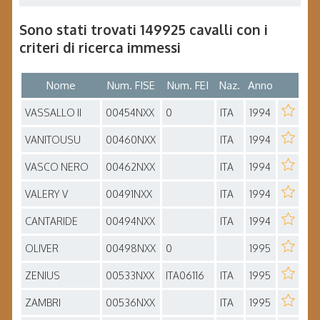
Sono stati trovati 149925 cavalli con i
criteri di ricerca immessi
Nome
Num. FISE
Num. FEI
Naz.
Anno
VASSALLO II
00454NXX
0
ITA
1994
VANITOUSU
00460NXX
ITA
1994
VASCO NERO
00462NXX
ITA
1994
VALERY V
00491NXX
ITA
1994
CANTARIDE
00494NXX
ITA
1994
OLIVER
00498NXX
0
1995
ZENIUS
00533NXX
ITA06116
ITA
1995
ZAMBRI
00536NXX
ITA
1995