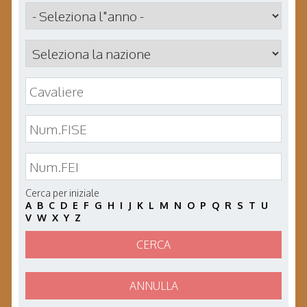
Cerca per iniziale
A
B
C
D
E
F
G
H
I
J
K
L
M
N
O
P
Q
R
S
T
U
V
W
X
Y
Z
CERCA
ANNULLA