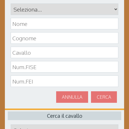
ANNULLA
CERCA
Cerca il cavallo