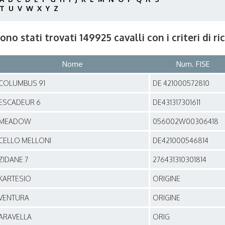
T
U
V
W
X
Y
Z
ono stati trovati 149925 cavalli con i criteri di r
Nome
Num. FISE
COLUMBUS 91
DE 421000572810
ESCADEUR 6
DE431317301611
MEADOW
056002W00306418
CELLO MELLONI
DE421000546814
ZIDANE 7
276431310301814
KARTESIO
ORIGINE
VENTURA
ORIGINE
ARAVELLA
ORIG