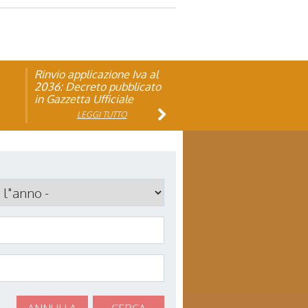
Rinvio applicazione Iva al
Visita veterinaria annuale
ando
2036: Decreto pubblicato
in Gazzetta Ufficiale
LEGGI TUTTO
LEGGI TUTTO