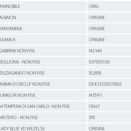
INVINCIBILE
ORIG
ALBAICIN
ORIGINE
KANTAKIKKA
ORIGINE
SEAMUS
ORIGINE
GABRINA NON FISE
142344
BOLLICINA - NON FISE
037001330
ZIGZAGANDO NON FISE
152818
ANIMA D'ORO LP NON FISE
DE433330570812
JUMIGOR NON FISE
147593
M.TEMPERA DI SAN CARLO- NON FISE
13067
MISTERO - NON FISE
11111
LADY BLUE VD WEZELSE
ORIGINE