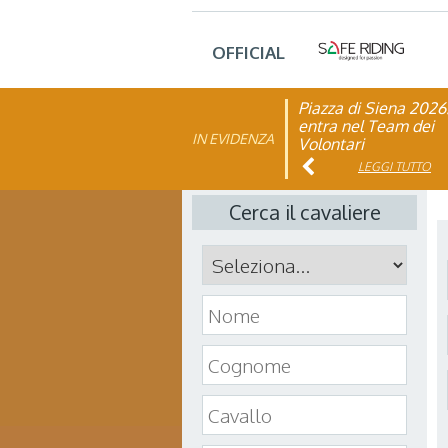
OFFICIAL
Piazza di Siena 2026
FISE: aperta la Cam
entra nel Team dei
affiliazione 2026
IN EVIDENZA
Volontari
LEGGI TUTTO
LEGGI TUTTO
Cerca il cavaliere