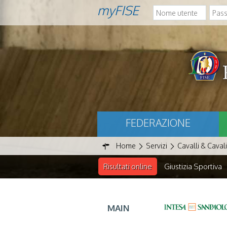
myFISE
FEDERAZIONE
Home
Servizi
Cavalli & Cavali
Risultati online
Giustizia Sportiva
MAIN