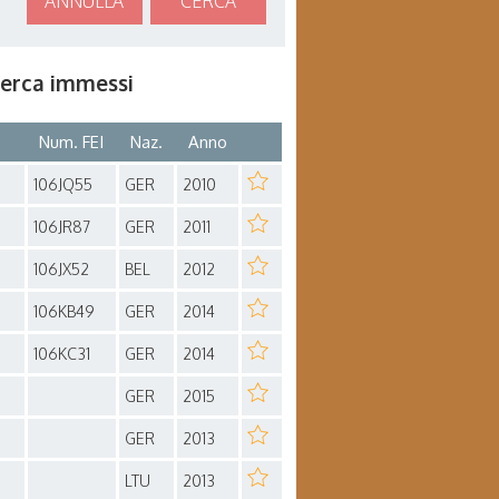
ANNULLA
CERCA
icerca immessi
Num. FEI
Naz.
Anno
106JQ55
GER
2010
106JR87
GER
2011
106JX52
BEL
2012
106KB49
GER
2014
106KC31
GER
2014
GER
2015
GER
2013
LTU
2013