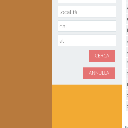
CERCA
ANNULLA
P