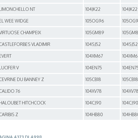
LIMONCHELLO NT
104JK22
104JK22
EL WEE WIDGE
105OG96
105OG
VIRTUOSE CHAMPEIX
105GM89
105GM
CASTLEFORBES VLADIMIR
104SJ52
104SJ52
EVERT
104XM67
104XM6
LUCIFER V
104EN75
104EN7
CEVRINE DU BANNEY Z
105CB18
105CB18
CALIDO 76
104XV78
104XV7
HALOUBET HITCHCOCK
104CJ90
104CJ9
CARIBIS Z
104HB80
104HB8
AGINA 4373 DI 4998