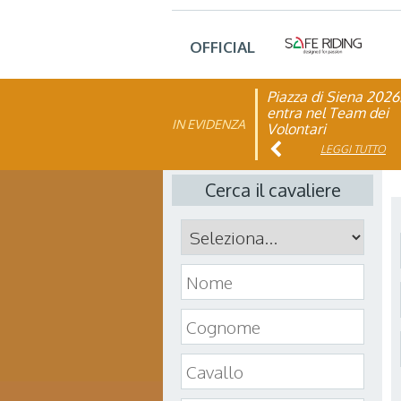
OFFICIAL
Piazza di Siena 2026
FISE: aperta la Cam
entra nel Team dei
affiliazione 2026
IN EVIDENZA
Volontari
LEGGI TUTTO
LEGGI TUTTO
Cerca il cavaliere