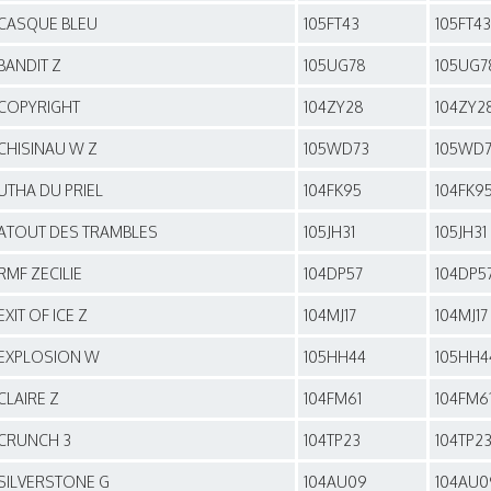
CASQUE BLEU
105FT43
105FT43
BANDIT Z
105UG78
105UG7
COPYRIGHT
104ZY28
104ZY2
CHISINAU W Z
105WD73
105WD
UTHA DU PRIEL
104FK95
104FK9
ATOUT DES TRAMBLES
105JH31
105JH31
RMF ZECILIE
104DP57
104DP5
EXIT OF ICE Z
104MJ17
104MJ17
EXPLOSION W
105HH44
105HH4
CLAIRE Z
104FM61
104FM6
CRUNCH 3
104TP23
104TP2
SILVERSTONE G
104AU09
104AU0