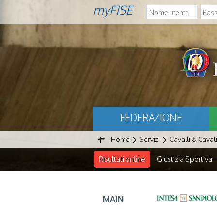
myFISE
FEDERAZIONE
Home
Servizi
Cavalli & Cavali
Risultati online
Giustizia Sportiva
MAIN