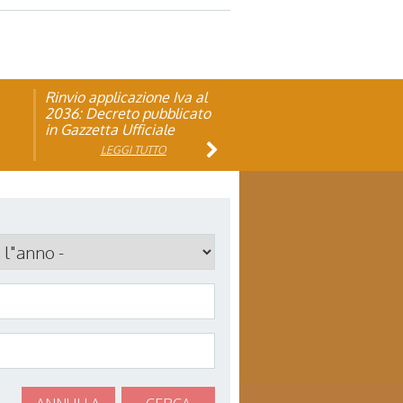
Rinvio applicazione Iva al
Visita veterinaria annuale
ando
2036: Decreto pubblicato
in Gazzetta Ufficiale
LEGGI TUTTO
LEGGI TUTTO