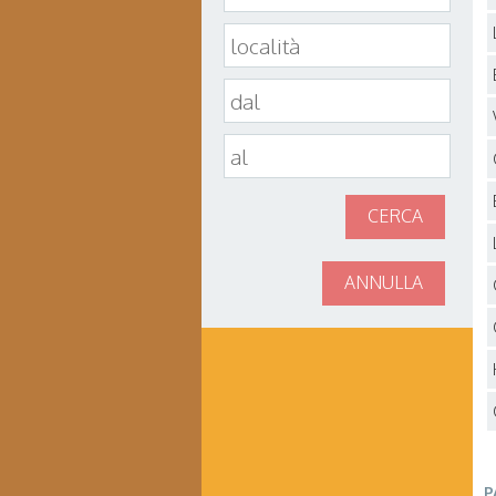
CERCA
ANNULLA
P