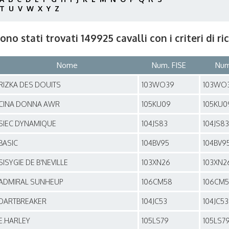
T
U
V
W
X
Y
Z
ono stati trovati 149925 cavalli con i criteri di r
Nome
Num. FISE
Num
RIZKA DES DOUITS
103WO39
103WO
CINA DONNA AWR
105KU09
105KU0
SIEC DYNAMIQUE
104JS83
104JS83
BASIC
104BV95
104BV9
SISYGIE DE B'NEVILLE
103XN26
103XN2
ADMIRAL SUNHEUP
106CM58
106CM
DARTBREAKER
104JC53
104JC53
E.HARLEY
105LS79
105LS7