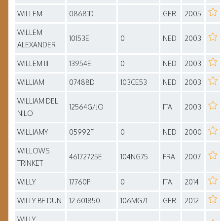
WILLEM
08681D
GER
2005
WILLEM
10153E
0
NED
2003
ALEXANDER
WILLEM III
13954E
0
NED
2003
WILLIAM
07488D
103CE53
NED
2003
WILLIAM DEL
12564G/JO
ITA
2003
NILO
WILLIAMY
05992F
0
NED
2000
WILLOWS
46172725E
104NG75
FRA
2007
TRINKET
WILLY
17760P
0
ITA
2014
WILLY BE DUN
12.601850
106MG71
GER
2012
WILLY