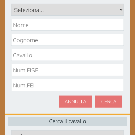
ANNULLA
CERCA
Cerca il cavallo