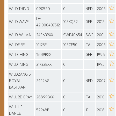
WILD THING
09052D
0
NED
2003
DE
WILD WAVE
105XQ52
GER
2012
421000407512
WILD-WILMA
24363BXX
SWE40654
SWE
2001
WILDFIRE
10125F
103CE50
ITA
2003
WILDTHING
15019BXX
GER
1996
WILDTNING
21732BXX
0
1995
WILDZANG'S
ROYAL
24426G
0
NED
2007
BASTIAAN
WILL BE GRAY
28899BXX
0
ITA
2010
WILL HE
52948B
0
IRL
2018
DANCE