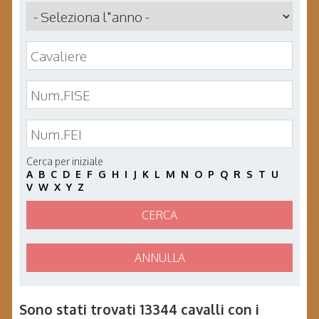
Cerca per iniziale
A
B
C
D
E
F
G
H
I
J
K
L
M
N
O
P
Q
R
S
T
U
V
W
X
Y
Z
CERCA
ANNULLA
Sono stati trovati 13344 cavalli con i