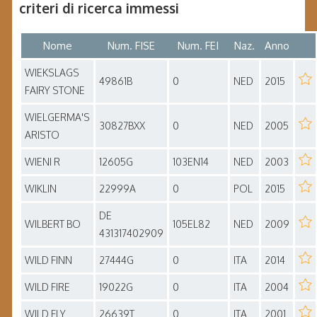
criteri di ricerca immessi
Nome
Num. FISE
Num. FEI
Naz.
Anno
WIEKSLAGS
49861B
0
NED
2015
FAIRY STONE
WIELGERMA'S
30827BXX
0
NED
2005
ARISTO
WIENI R
12605G
103EN14
NED
2003
WIKLIN
22999A
0
POL
2015
DE
WILBERT BO
105EL82
NED
2009
431317402909
WILD FINN
27444G
0
ITA
2014
WILD FIRE
19022G
0
ITA
2004
WILD FLY
26639T
0
ITA
2001