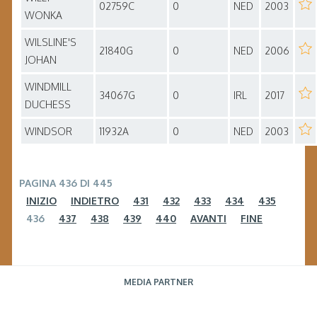
02759C
0
NED
2003
WONKA
WILSLINE'S
21840G
0
NED
2006
JOHAN
WINDMILL
34067G
0
IRL
2017
DUCHESS
WINDSOR
11932A
0
NED
2003
PAGINA 436 DI 445
INIZIO
INDIETRO
431
432
433
434
435
436
437
438
439
440
AVANTI
FINE
MEDIA PARTNER