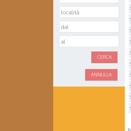
CERCA
ANNULLA
P