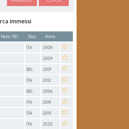
ANNULLA
CERCA
cerca immessi
Num. FEI
Naz.
Anno
ITA
2008
2009
BEL
2001
ITA
2012
BEL
2006
ITA
2014
ITA
2019
ITA
2020