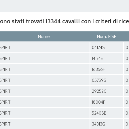
ono stati trovati 13344 cavalli con i criteri di ri
Nome
Num. FISE
SPIRIT
04174S
0
SPIRIT
14174E
0
SPIRIT
16356F
0
SPIRIT
05759S
0
SPIRIT
29252G
0
SPIRIT
18004P
0
SPIRIT
52408B
0
SPIRIT
34313G
0