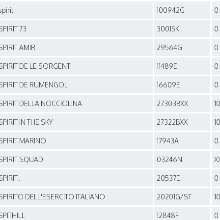
spirit
100942G
0
SPIRIT 73
30015K
0
SPIRIT AMIR
29564G
0
SPIRIT DE LE SORGENTI
11489E
0
SPIRIT DE RUMENGOL
16609E
0
SPIRIT DELLA NOCCIOLINA
27303BXX
1
SPIRIT IN THE SKY
27322BXX
1
SPIRIT MARINO
17943A
0
SPIRIT SQUAD
03246N
X
SPIRIT..
20537E
0
SPIRITO DELL'ESERCITO ITALIANO
20201G/ST
1
SPITHILL
12848F
0