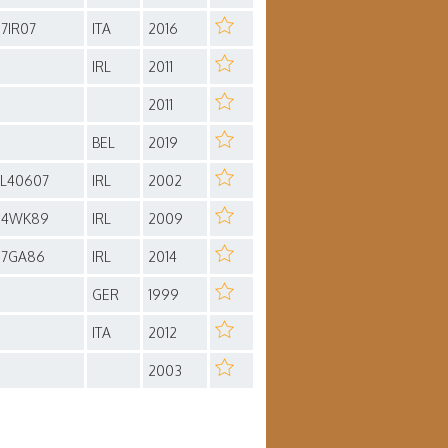
07IR07
ITA
2016
IRL
2011
2011
BEL
2019
RL40607
IRL
2002
04WK89
IRL
2009
07GA86
IRL
2014
GER
1999
ITA
2012
2003