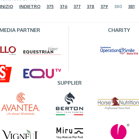
INIZIO
INDIETRO
375
376
377
378
379
380
381
MEDIA PARTNER
CHARITY
SUPPLIER