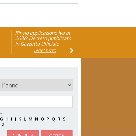
Rinvio applicazione Iva al
Visita veterinaria annuale
ando
2036: Decreto pubblicato
in Gazzetta Ufficiale
LEGGI TUTTO
LEGGI TUTTO
le
G
H
I
J
K
L
M
N
O
P
Q
R
S
Z