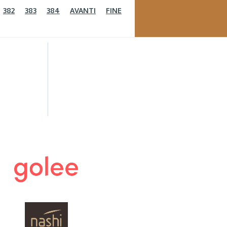
382
383
384
AVANTI
FINE