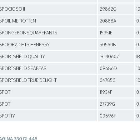
SPOCIOSO II
29862G
1
SPOIL ME ROTTEN
20888A
0
SPONGEBOB SQUAREPANTS
15951E
0
SPOORZICHTS HENESSY
50560B
0
SPORTSFIELD QUALITY
IRL40607
I
SPORTSFIELD SEABEAR
09686D
1
SPORTSFIELD TRUE DELIGHT
04785C
1
SPOT
11934F
0
SPOT
27739G
0
SPOTTY
09696F
0
AGINA 380 DI 445