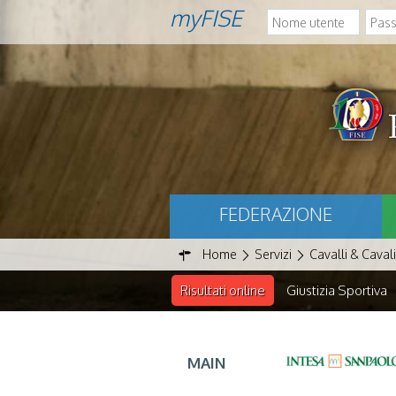
myFISE
FEDERAZIONE
Home
Servizi
Cavalli & Cavali
Risultati online
Giustizia Sportiva
MAIN