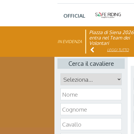
OFFICIAL
Piazza di Siena 2026
FISE: aperta la Cam
entra nel Team dei
affiliazione 2026
IN EVIDENZA
Volontari
LEGGI TUTTO
LEGGI TUTTO
Cerca il cavaliere