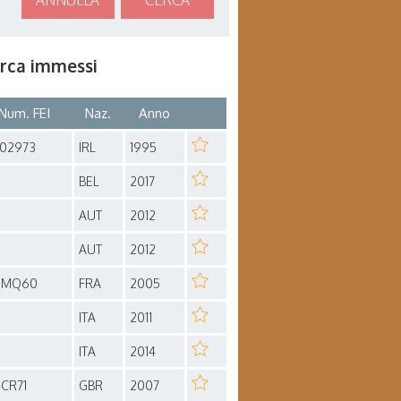
ANNULLA
CERCA
cerca immessi
Num. FEI
Naz.
Anno
L02973
IRL
1995
BEL
2017
AUT
2012
AUT
2012
3MQ60
FRA
2005
ITA
2011
ITA
2014
4CR71
GBR
2007