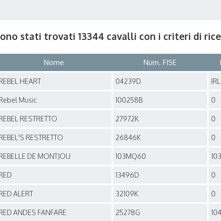
ono stati trovati 13344 cavalli con i criteri di ri
Nome
Num. FISE
REBEL HEART
04239D
IR
Rebel Music
100258B
0
REBEL RESTRETTO
27972K
0
REBEL'S RESTRETTO
26846K
0
REBELLE DE MONTJOU
103MQ60
10
RED
13496D
0
RED ALERT
32109K
0
RED ANDES FANFARE
25278G
10