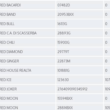
RED BACARDI
07482D
0
RED BAND
20953BXX
0
RED BULL
16113G
0
RED C.A. DI SCASSERBA
28893G
0
RED CHILI
15900G
0
RED DIAMOND
29779T
0
RED GINGER
22873M
0
RED HOUSE REALTA
101881G
0
RED ICE
123630
10
RED JOKER
276409090345912
10
RED MOON
15594BXX
0
RED MOON
28814BXX
10