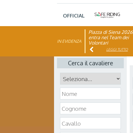
OFFICIAL
Piazza di Siena 2026
FISE: aperta la Cam
entra nel Team dei
affiliazione 2026
IN EVIDENZA
Volontari
LEGGI TUTTO
LEGGI TUTTO
Cerca il cavaliere