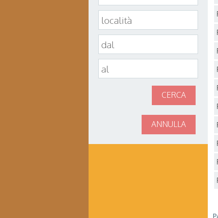
CERCA
ANNULLA
P