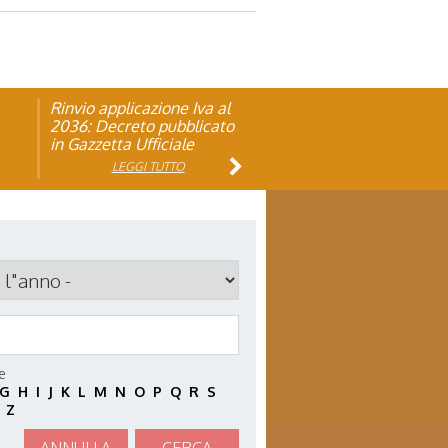
Rinvio applicazione Iva al
Visita veterinaria annuale
ando
2036: Decreto pubblicato
in Gazzetta Ufficiale
LEGGI TUTTO
LEGGI TUTTO
le
G
H
I
J
K
L
M
N
O
P
Q
R
S
Z