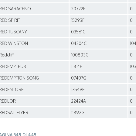
RED SARACENO
20722E
0
RED SPIRIT
15293F
0
RED TUSCANY
03561C
0
RED WINSTON
04304C
10
Redcliff
100803G
0
REDEMPTEUR
11814E
10
REDEMPTION SONG
07407G
0
REDENTORE
13549E
0
REDLOR
22424A
0
REDSAIL FLYER
11892G
0
AGINA 345 DI 445