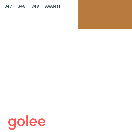
347
348
349
AVANTI