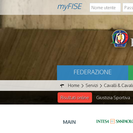
myFISE
FEDERAZIONE
Home
Servizi
Cavalli & Cavali
Risultati online
Giustizia Sportiva
MAIN