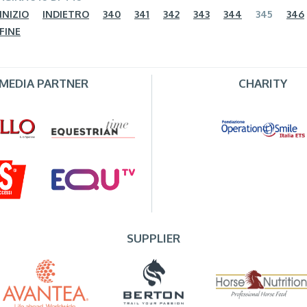
INIZIO
INDIETRO
340
341
342
343
344
345
346
FINE
MEDIA PARTNER
CHARITY
SUPPLIER