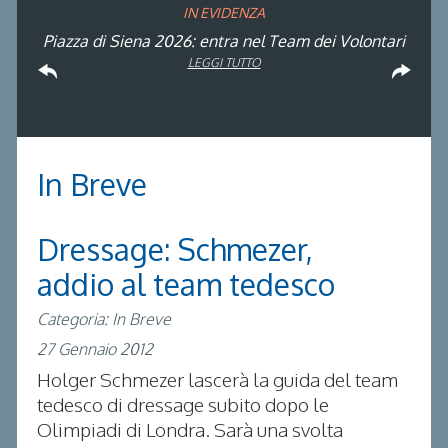
IN EVIDENZA
Rinvio applicazione Iva al 2036: Decreto pubblicato
Piazza di Siena 2026: entra nel Team dei Volontari
Atleta di Interesse Nazionale: ecco i requisiti per il
Studente Atleta di alto livello: pubblicato il bando
FISE: aperta la Campagna affiliazione 2026
Natale con la FISE: al via la nona edizione
Visita di idoneità per cavalli atleti
Visita veterinaria annuale
dell’iniziativa solidale della Federazione Italiana
per l’anno scolastico 2025/2026
in Gazzetta Ufficiale
2026
LEGGI TUTTO
LEGGI TUTTO
LEGGI TUTTO
LEGGI TUTTO
Sport Equestri
LEGGI TUTTO
LEGGI TUTTO
LEGGI TUTTO
LEGGI TUTTO
In Breve
Dressage: Schmezer,
addio al team tedesco
Categoria: In Breve
27 Gennaio 2012
Holger Schmezer lascerà la guida del team
tedesco di dressage subito dopo le
Olimpiadi di Londra. Sarà una svolta