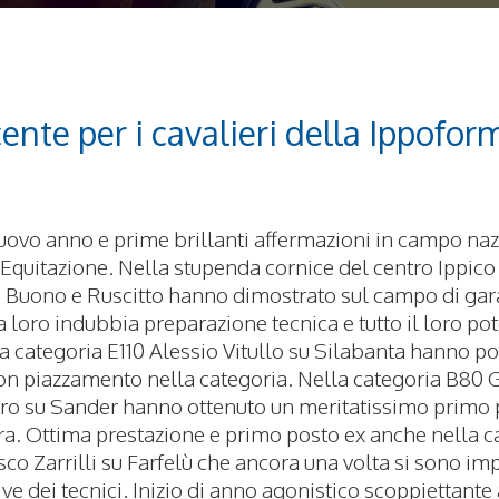
cente per i cavalieri della Ippof
uovo anno e prime brillanti affermazioni in campo nazi
uitazione. Nella stupenda cornice del centro Ippico
ci Di Buono e Ruscitto hanno dimostrato sul campo di gar
 loro indubbia preparazione tecnica e tutto il loro pote
la categoria E110 Alessio Vitullo su Silabanta hanno p
on piazzamento nella categoria. Nella categoria B80 
ro su Sander hanno ottenuto un meritatissimo primo 
ra. Ottima prestazione e primo posto ex anche nella c
co Zarrilli su Farfelù che ancora una volta si sono im
ive dei tecnici. Inizio di anno agonistico scoppiettant