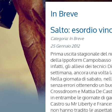
In Breve
Salto: esordio vin
Categoria: In Breve
25 Gennaio 2012
Prima uscita stagionale del n
della Ippoform Campobasso Eq
infatti, gli allievi dei tecni
settimana, ancora una volta la
Nella giornata di sabato, nel
senza errori ottenendo un bu
Crossdroom e Mattia De Cast
in entrambe le giornate di ga
Castro su Mr Liberty e Frances
non hanno tradito le aspettat