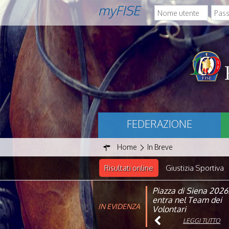
myFISE
FEDERAZIONE
Home
In Breve
Risultati online
Giustizia Sportiva
Piazza di Siena 2026
FISE: aperta la Cam
entra nel Team dei
affiliazione 2026
IN EVIDENZA
Volontari
LEGGI TUTTO
LEGGI TUTTO