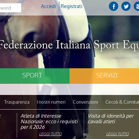
Accedi
Registrati
SPORT
SERVIZI
Trasparenza
I nostri numeri
Convenzioni
Circoli & Comitat
:
pagna
Atleta di Interesse
Natale con la FISE: al via
Visita di idoneità per
Studente Atleta di alto
Nazionale: ecco i requisiti
la nona edizione
cavalli atleti
livello: pubblicato il b
per il 2026
dell’iniziativa solidale della
per l’anno scolastico
Federazione Italiana Sport
2025/2026
LEGGI TUTTO
LEGGI TUTTO
LEGGI TUTTO
LEGGI TUTTO
Equestri