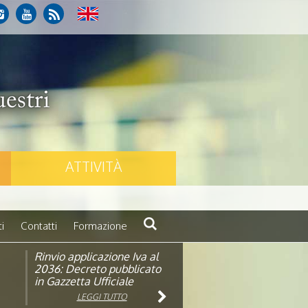
ATTIVITÀ
i
Contatti
Formazione
Rinvio applicazione Iva al
Visita veterinaria annuale
ando
2036: Decreto pubblicato
in Gazzetta Ufficiale
LEGGI TUTTO
LEGGI TUTTO