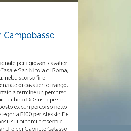
orm Campobasso
onale per i giovani cavalieri
 Casale San Nicola di Roma,
a, nello scorso fine
nziale di cavalieri di rango.
ortato a termine un percorso
Gioacchino Di Giuseppe su
posto ex con percorso netto
ategoria B100 per Alessio De
posti sui binomi presenti e
e anche per Gabriele Galasso