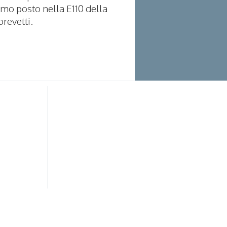
imo posto nella E110 della
brevetti.