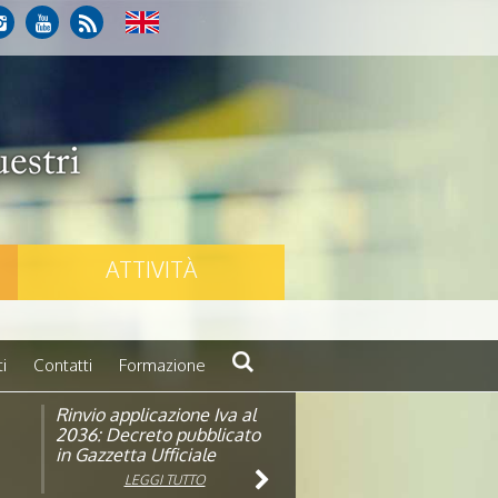
ATTIVITÀ
i
Contatti
Formazione
Rinvio applicazione Iva al
Visita veterinaria annuale
ando
2036: Decreto pubblicato
in Gazzetta Ufficiale
LEGGI TUTTO
LEGGI TUTTO