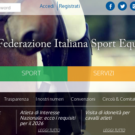
Accedi
Registrati
SPORT
SERVIZI
Trasparenza
I nostri numeri
Convenzioni
Circoli & Comitat
:
pagna
Atleta di Interesse
Natale con la FISE: al via
Visita di idoneità per
Studente Atleta di alto
Nazionale: ecco i requisiti
la nona edizione
cavalli atleti
livello: pubblicato il b
per il 2026
dell’iniziativa solidale della
per l’anno scolastico
Federazione Italiana Sport
2025/2026
LEGGI TUTTO
LEGGI TUTTO
LEGGI TUTTO
LEGGI TUTTO
Equestri