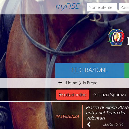
myFISE
FEDERAZIONE
Home
In Breve
Risultati online
Giustizia Sportiva
Piazza di Siena 2026
FISE: aperta la Cam
entra nel Team dei
affiliazione 2026
IN EVIDENZA
Volontari
LEGGI TUTTO
LEGGI TUTTO