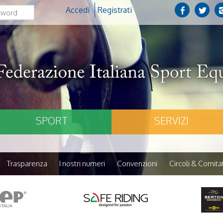
Accedi
Registrati
SPORT
SERVIZI
Trasparenza
I nostri numeri
Convenzioni
Circoli & Comitat