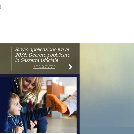
Rinvio applicazione Iva al
Visita veterinaria annuale
ando
2036: Decreto pubblicato
in Gazzetta Ufficiale
LEGGI TUTTO
LEGGI TUTTO