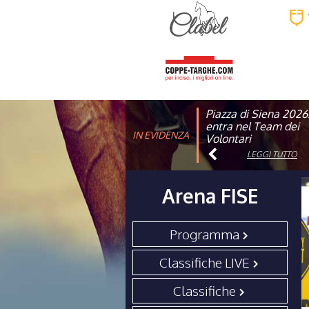
Piazza di Siena 2026
FISE: aperta la Cam
entra nel Team dei
affiliazione 2026
IN EVIDENZA
Volontari
LEGGI TUTTO
LEGGI TUTTO
Arena FISE
Programma
Classifiche LIVE
Classifiche