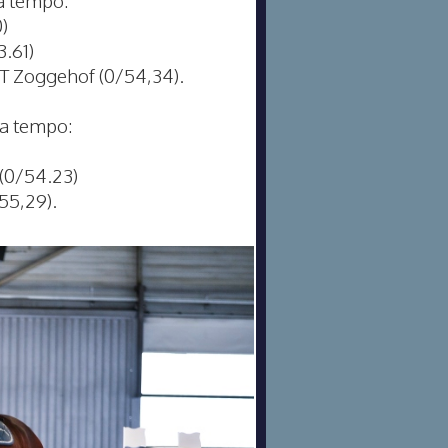
)
3.61)
´T Zoggehof (0/54,34).
 a tempo:
(0/54.23)
55,29).