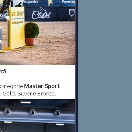
rdì
 categorie
Master Sport
i: Gold, Silver e Bronze.