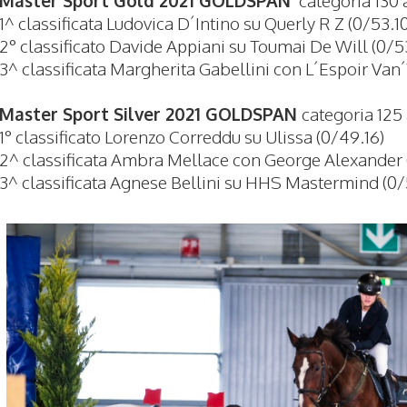
1^ classificata Ludovica D´Intino su Querly R Z (0/53.10
2° classificato Davide Appiani su Toumai De Will (0/5
3^ classificata Margherita Gabellini con L´Espoir Van
Master Sport Silver 2021 GOLDSPAN
categoria 125
1° classificato Lorenzo Correddu su Ulissa (0/49.16)
2^ classificata Ambra Mellace con George Alexander 
3^ classificata Agnese Bellini su HHS Mastermind (0/