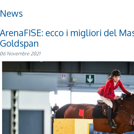
News
ArenaFISE: ecco i migliori del Ma
Goldspan
06 Novembre 2021