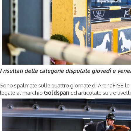
I risultati delle categorie disputate giovedì e vene
Sono spalmate sulle quattro giornate di ArenaFISE le
legate al marchio
Goldspan
ed articolate su tre livell