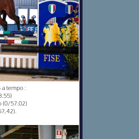
5 a tempo :
3.55)
o (0/57.02)
57,42).