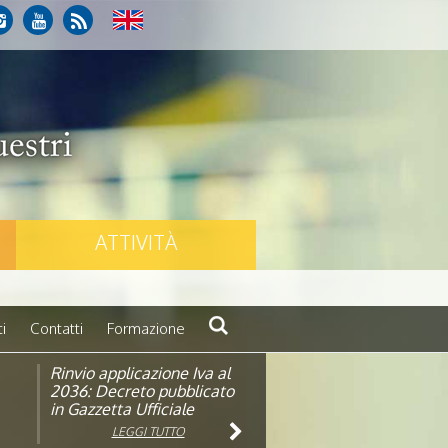
ATTIVITÀ
i
Contatti
Formazione
Rinvio applicazione Iva al
Visita veterinaria annuale
ando
2036: Decreto pubblicato
in Gazzetta Ufficiale
LEGGI TUTTO
LEGGI TUTTO