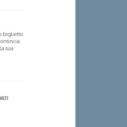
o biglietto
 comincia
la sua
ANTI