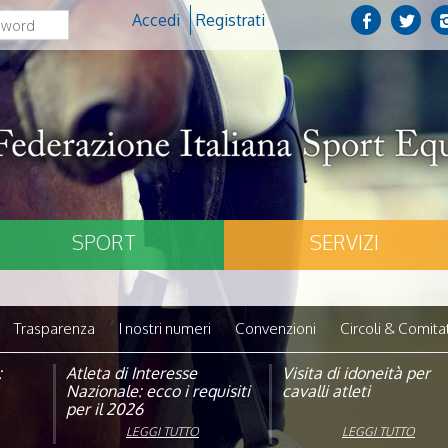
Accedi
Registrati
SPORT
SERVIZI
Trasparenza
I nostri numeri
Convenzioni
Circoli & Comitat
:
pagna
Atleta di Interesse
Natale con la FISE: al via
Visita di idoneità per
Studente Atleta di alto
Nazionale: ecco i requisiti
la nona edizione
cavalli atleti
livello: pubblicato il b
per il 2026
dell’iniziativa solidale della
per l’anno scolastico
Federazione Italiana Sport
2025/2026
LEGGI TUTTO
LEGGI TUTTO
LEGGI TUTTO
LEGGI TUTTO
Equestri