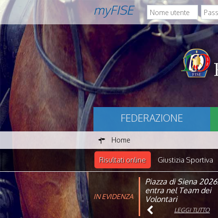
myFISE
FEDERAZIONE
Home
Risultati online
Giustizia Sportiva
Piazza di Siena 2026
FISE: aperta la Cam
entra nel Team dei
affiliazione 2026
IN EVIDENZA
Volontari
LEGGI TUTTO
LEGGI TUTTO