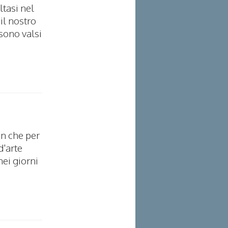
ltasi nel
il nostro
 sono valsi
an che per
d'arte
nei giorni