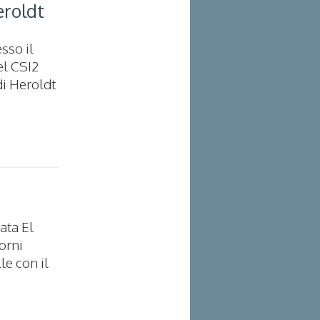
eroldt
sso il
el CSI2
di Heroldt
ata El
orni
le con il