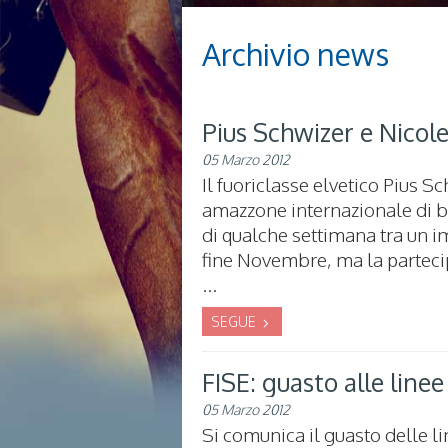
Archivio news
Pius Schwizer e Nicol
05 Marzo 2012
Il fuoriclasse elvetico Pius S
amazzone internazionale di bu
di qualche settimana tra un im
fine Novembre, ma la partecip
...
SEGUE
FISE: guasto alle linee
05 Marzo 2012
Si comunica il guasto delle lin