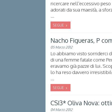
ricercare nell'eccessivo peso 
adorati da sua maestà, a sforz
...
SEGUE
Nacho Figueras, P co
05 Marzo 2012
Lo abbiamo visto sorriderci da
di una femme fatale come Pene
eravamo già pazze di lui. Scop
lo ha reso davvero irresistibi
...
SEGUE
CSI3* Oliva Nova: ott
04 Marzo 2012