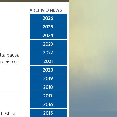
ARCHIVIO NEWS
2026
2025
2024
2023
,
2022
lla pausa
revisto a
2021
2020
2019
2018
2017
2016
2015
 FISE si