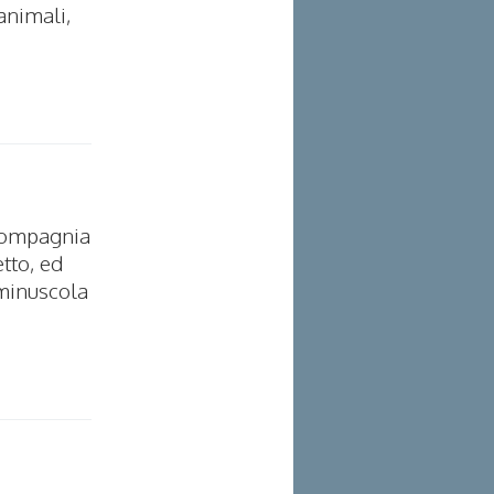
 animali,
n compagnia
tto, ed
 minuscola