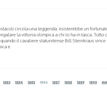
ostacoli circola una leggenda: esisterebbe un fortunat
regalare la vittoria olimpica a chi lo ha in tasca. Tutto
quando il cavaliere statunitense Bill Steinkraus vince 
ica e
1883
1884
1885
1886
1887
1888
1889
1890
AV