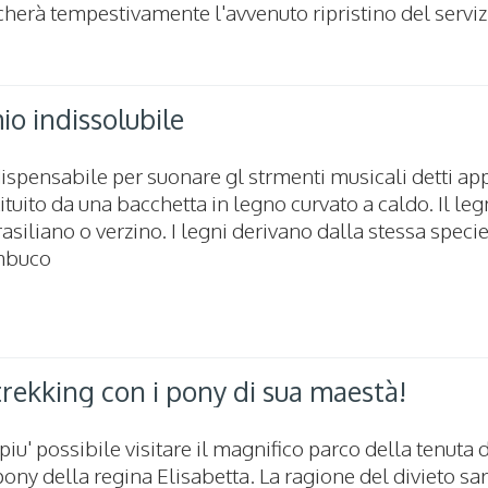
cherà tempestivamente l'avvenuto ripristino del serviz
mio indissolubile
dispensabile per suonare gl strmenti musicali detti a
ituito da una bacchetta in legno curvato a caldo. Il le
iliano o verzino. I legni derivano dalla stessa specie
ambuco
trekking con i pony di sua maestà!
 piu' possibile visitare il magnifico parco della tenuta d
pony della regina Elisabetta. La ragione del divieto s