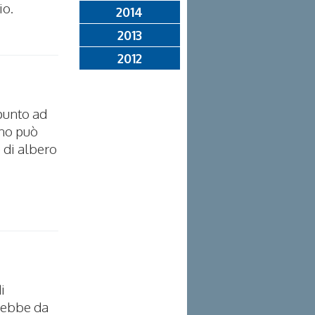
io.
2014
2013
2012
ppunto ad
gno può
 di albero
i
arebbe da