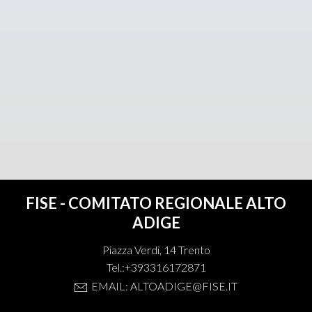
FISE - COMITATO REGIONALE ALTO
ADIGE
Piazza Verdi, 14 Trento
Tel.:+393316172871
EMAIL: ALTOADIGE@FISE.IT