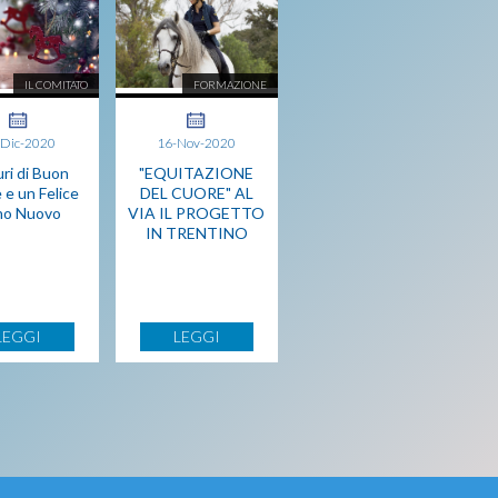
IL COMITATO
FORMAZIONE
-Dic-2020
16-Nov-2020
ri di Buon
"EQUITAZIONE
 e un Felice
DEL CUORE" AL
no Nuovo
VIA IL PROGETTO
IN TRENTINO
LEGGI
LEGGI