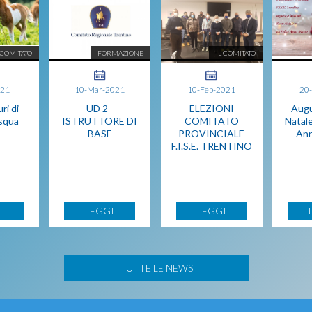
 COMITATO
FORMAZIONE
IL COMITATO
021
10-Mar-2021
10-Feb-2021
20
ri di
UD 2 -
ELEZIONI
Augu
squa
ISTRUTTORE DI
COMITATO
Natale
BASE
PROVINCIALE
An
F.I.S.E. TRENTINO
I
LEGGI
LEGGI
TUTTE LE NEWS