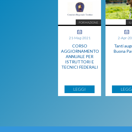
FORMAZIONE
IL
21-Mag-2021
2-Apr-2
CORSO
Tanti augu
AGGIORNAMENTO
Buona Pa
ANNUALE PER
ISTRUTTORI E
TECNICI FEDERALI
LEGGI
LEGG