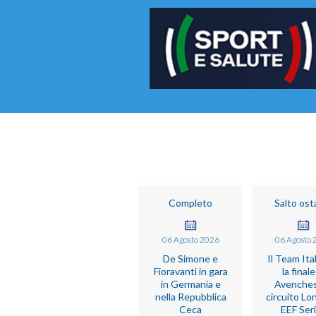
Completo
Salto ost
06
Agosto
2026
06
Agosto
De Simone e
Il Team Ita
Fioravanti in gara
la finale
in Germania e
Avenches
nella Repubblica
circuito Lo
Ceca
EEF Ser