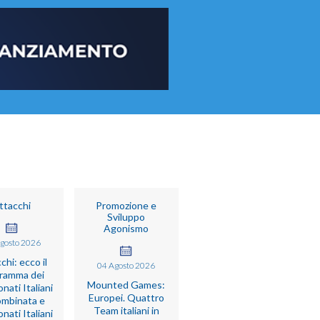
ttacchi
Promozione e
Sviluppo
Agonismo
gosto
2026
chi: ecco il
04
Agosto
2026
ramma dei
Mounted Games:
nati Italiani
Europei. Quattro
ombinata e
Team italiani in
nati Italiani