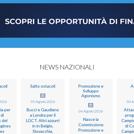
NEWS NAZIONALI
acoli
Salto ostacoli
Promozione e
A
Sviluppo
Agonismo
2026
05
Agosto
2026
04
A
lia per
Bucci e Gaudiano
Attac
04
Agosto
2026
 di
a Londra per il
prog
Nasce la
 del
LGCT. Altri azzurri
Campio
Commissione
ngines
in in Belgio,
di C
Promozione e
ies
Slovacchia,
Campio