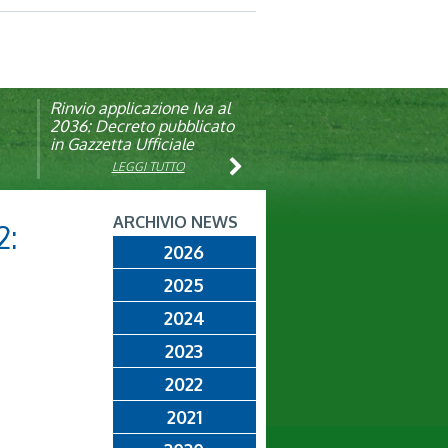
Rinvio applicazione Iva al
Visita veterinaria annuale
ando
2036: Decreto pubblicato
in Gazzetta Ufficiale
LEGGI TUTTO
LEGGI TUTTO
ARCHIVIO NEWS
2:
2026
2025
2024
2023
2022
2021