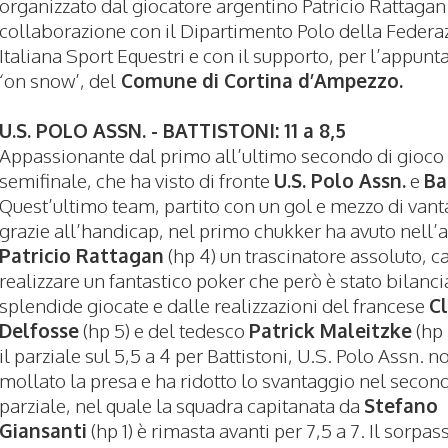
organizzato dal giocatore argentino Patricio Rattagan
collaborazione con il Dipartimento Polo della Federa
Italiana Sport Equestri e con il supporto, per l’appun
‘on snow’, del
Comune di Cortina d’Ampezzo.
U.S. POLO ASSN. - BATTISTONI: 11 a 8,5
Appassionante dal primo all’ultimo secondo di gioco
semifinale, che ha visto di fronte
U.S. Polo Assn.
e
Ba
Quest’ultimo team, partito con un gol e mezzo di van
grazie all’handicap, nel primo chukker ha avuto nell’
Patricio Rattagan
(hp 4) un trascinatore assoluto, c
realizzare un fantastico poker che però è stato bilanci
splendide giocate e dalle realizzazioni del francese
C
Delfosse
(hp 5) e del tedesco
Patrick Maleitzke
(hp 
il parziale sul 5,5 a 4 per Battistoni, U.S. Polo Assn. n
mollato la presa e ha ridotto lo svantaggio nel secon
parziale, nel quale la squadra capitanata da
Stefano
Giansanti
(hp 1) è rimasta avanti per 7,5 a 7. Il sorpas