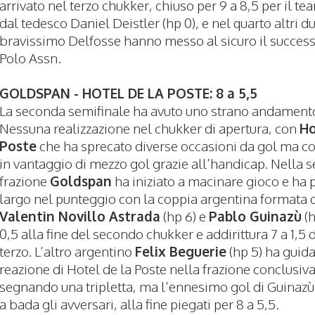
arrivato nel terzo chukker, chiuso per 9 a 8,5 per il t
dal tedesco Daniel Deistler (hp 0), e nel quarto altri d
bravissimo Delfosse hanno messo al sicuro il success
Polo Assn.
GOLDSPAN - HOTEL DE LA POSTE: 8 a 5,5
La seconda semifinale ha avuto uno strano andament
Nessuna realizzazione nel chukker di apertura, con
Ho
Poste
che ha sprecato diverse occasioni da gol ma 
in vantaggio di mezzo gol grazie all’handicap. Nella 
frazione
Goldspan
ha iniziato a macinare gioco e ha p
largo nel punteggio con la coppia argentina formata 
Valentin Novillo Astrada
(hp 6) e
Pablo Guinazù
(h
0,5 alla fine del secondo chukker e addirittura 7 a 1,5 
terzo. L’altro argentino
Felix Beguerie
(hp 5) ha guida
reazione di Hotel de la Poste nella frazione conclusiva
segnando una tripletta, ma l’ennesimo gol di Guinazù
a bada gli avversari, alla fine piegati per 8 a 5,5.