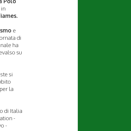
a Polo
 in
iames.
ismo
e
ornata di
inale ha
revalso su
ste si
ubito
per la
 di Italia
ation -
o -