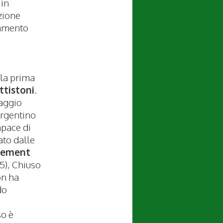
 in
zione
tamento
 la prima
ttistoni
.
taggio
argentino
apace di
ato dalle
lement
5), Chiuso
on ha
do
so è