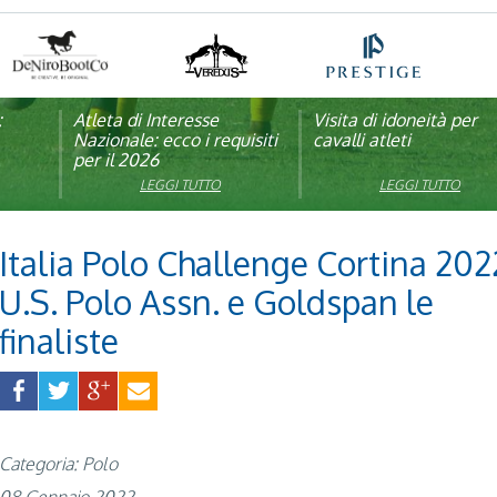
:
pagna
Atleta di Interesse
Natale con la FISE: al via
Visita di idoneità per
Studente Atleta di alto
Nazionale: ecco i requisiti
la nona edizione
cavalli atleti
livello: pubblicato il b
per il 2026
dell’iniziativa solidale della
per l’anno scolastico
Federazione Italiana Sport
2025/2026
LEGGI TUTTO
LEGGI TUTTO
LEGGI TUTTO
LEGGI TUTTO
Equestri
Italia Polo Challenge Cortina 202
U.S. Polo Assn. e Goldspan le
finaliste
Categoria: Polo
08 Gennaio 2022