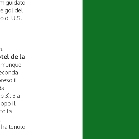
eam guidato
ue gol del
o di U.S.
o.
tel de la
comunque
seconda
reso il
da
p 3): 3 a
dopo il
to la
,
 ha tenuto