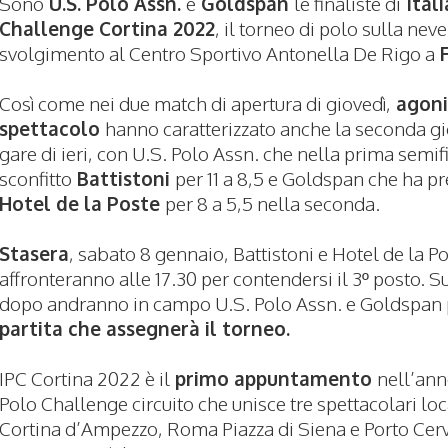
Sono
U.S. Polo Assn.
e
Goldspan
le finaliste di
Itali
Challenge Cortina 2022
, il torneo di polo sulla neve
svolgimento al Centro Sportivo Antonella De Rigo a
F
Così come nei due match di apertura di giovedì,
agon
spettacolo
hanno caratterizzato anche la seconda gi
gare di ieri, con U.S. Polo Assn. che nella prima semif
sconfitto
Battistoni
per 11 a 8,5 e Goldspan che ha p
Hotel de la Poste
per 8 a 5,5 nella seconda.
Stasera
, sabato 8 gennaio, Battistoni e Hotel de la Po
affronteranno alle 17.30 per contendersi il 3º posto. S
dopo andranno in campo U.S. Polo Assn. e Goldspan 
partita che assegnerà il torneo.
IPC Cortina 2022 è il
primo appuntamento
nell’anno
Polo Challenge circuito che unisce tre spettacolari loc
Cortina d’Ampezzo, Roma Piazza di Siena e Porto Cerv