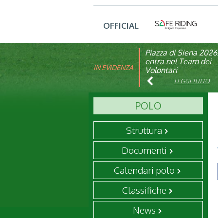
OFFICIAL
Piazza di Siena 2026
FISE: aperta la Cam
entra nel Team dei
affiliazione 2026
IN EVIDENZA
Volontari
LEGGI TUTTO
LEGGI TUTTO
POLO
Struttura
Documenti
Calendari polo
Classifiche
News