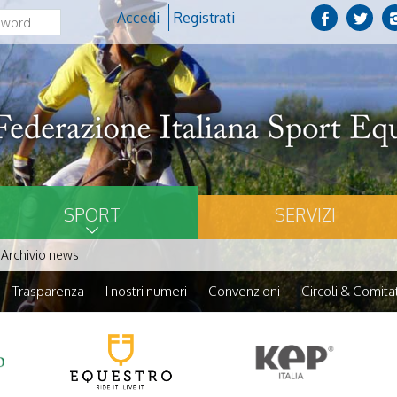
Accedi
Registrati
SPORT
SERVIZI
Archivio news
Trasparenza
I nostri numeri
Convenzioni
Circoli & Comitat