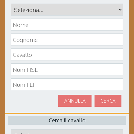
ANNULLA
CERCA
Cerca il cavallo