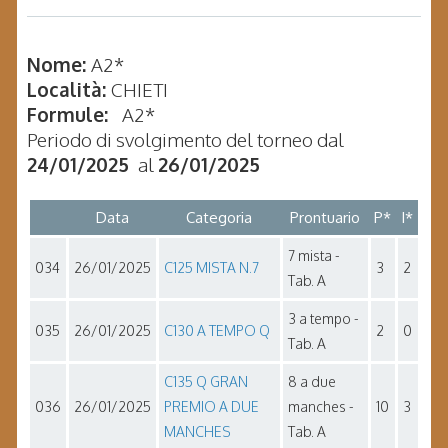
Nome:
A2*
Località:
CHIETI
Formule:
A2*
Periodo di svolgimento del torneo dal
24/01/2025
al
26/01/2025
Data
Categoria
Prontuario
P*
I*
7 mista -
034
26/01/2025
C125 MISTA N.7
3
2
Tab. A
3 a tempo -
035
26/01/2025
C130 A TEMPO Q
2
0
Tab. A
C135 Q GRAN
8 a due
036
26/01/2025
PREMIO A DUE
manches -
10
3
MANCHES
Tab. A