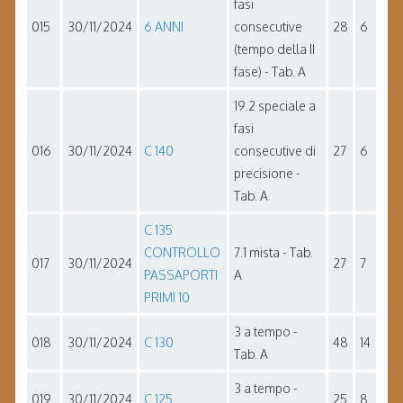
fasi
015
30/11/2024
6 ANNI
consecutive
28
6
(tempo della II
fase) - Tab. A
19.2 speciale a
fasi
016
30/11/2024
C 140
consecutive di
27
6
precisione -
Tab. A
C 135
CONTROLLO
7.1 mista - Tab.
017
30/11/2024
27
7
PASSAPORTI
A
PRIMI 10
3 a tempo -
018
30/11/2024
C 130
48
14
Tab. A
3 a tempo -
019
30/11/2024
C 125
25
8