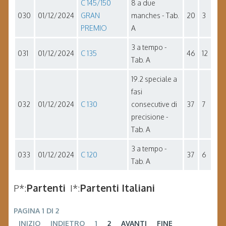
C 145/150
8 a due
030
01/12/2024
GRAN
manches - Tab.
20
3
PREMIO
A
3 a tempo -
031
01/12/2024
C 135
46
12
Tab. A
19.2 speciale a
fasi
032
01/12/2024
C 130
consecutive di
37
7
precisione -
Tab. A
3 a tempo -
033
01/12/2024
C 120
37
6
Tab. A
P*:
Partenti
I*:
Partenti Italiani
PAGINA 1 DI 2
INIZIO
INDIETRO
1
2
AVANTI
FINE