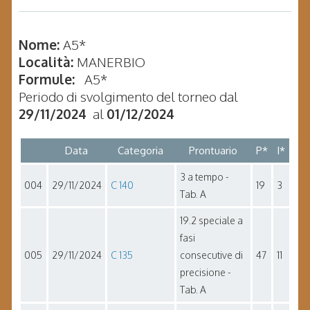
Nome:
A5*
Località:
MANERBIO
Formule:
A5*
Periodo di svolgimento del torneo dal
29/11/2024
al
01/12/2024
Data
Categoria
Prontuario
P*
I*
3 a tempo -
004
29/11/2024
C 140
19
3
Tab. A
19.2 speciale a
fasi
005
29/11/2024
C 135
consecutive di
47
11
precisione -
Tab. A