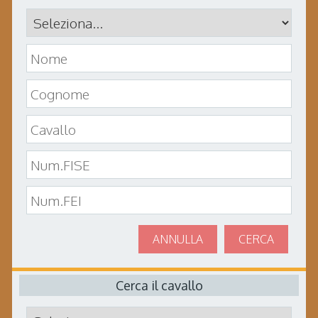
ANNULLA
CERCA
Cerca il cavallo