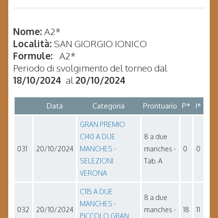
Nome:
A2*
Località:
SAN GIORGIO IONICO
Formule:
A2*
Periodo di svolgimento del torneo dal
18/10/2024
al
20/10/2024
Data
Categoria
Prontuario
P*
I*
GRAN PREMIO
C140 A DUE
8 a due
031
20/10/2024
MANCHES -
manches -
0
0
SELEZIONI
Tab. A
VERONA
C115 A DUE
8 a due
MANCHES -
032
20/10/2024
manches -
18
11
PICCOLO GRAN