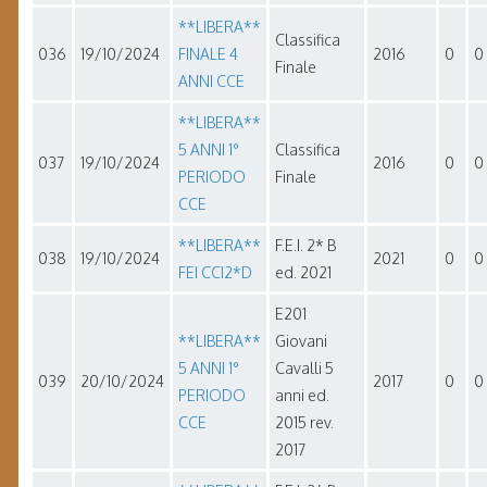
**LIBERA**
Classifica
036
19/10/2024
FINALE 4
2016
0
0
Finale
ANNI CCE
**LIBERA**
5 ANNI 1°
Classifica
037
19/10/2024
2016
0
0
PERIODO
Finale
CCE
**LIBERA**
F.E.I. 2* B
038
19/10/2024
2021
0
0
FEI CCI2*D
ed. 2021
E201
**LIBERA**
Giovani
5 ANNI 1°
Cavalli 5
039
20/10/2024
2017
0
0
PERIODO
anni ed.
CCE
2015 rev.
2017