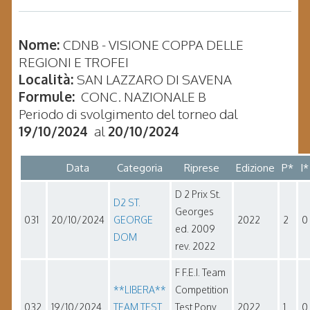
Nome:
CDNB - VISIONE COPPA DELLE
REGIONI E TROFEI
Località:
SAN LAZZARO DI SAVENA
Formule:
CONC. NAZIONALE B
Periodo di svolgimento del torneo dal
19/10/2024
al
20/10/2024
Data
Categoria
Riprese
Edizione
P*
I*
D 2 Prix St.
D2 ST.
Georges
031
20/10/2024
GEORGE
2022
2
0
ed. 2009
DOM
rev. 2022
F F.E.I. Team
**LIBERA**
Competition
032
19/10/2024
TEAM TEST
Test Pony
2022
1
0