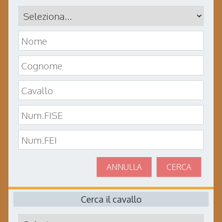
ANNULLA
CERCA
Cerca il cavallo