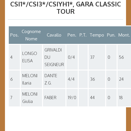
CSI1*/CSI3*/CSIYH1*
, GARA
CLASSIC
TOUR
Cognome
Pos.
Cavallo
Pen.
P.T.
Tempo
Pun.
Mont.
Nome
GRIVALDI
LONGO
4
DU
0/4
37
0
56
ELISA
SEIGNEUR
MELONI
DANTE
6
4/4
36
0
24
Ilaria
Z.G.
MELONI
7
FABER
19/0
44
0
18
Giulia