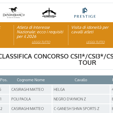
:
pagna
Atleta di Interesse
Natale con la FISE: al via
Visita di idoneità per
Studente Atleta di alto
Nazionale: ecco i requisiti
la nona edizione
cavalli atleti
livello: pubblicato il b
per il 2026
dell’iniziativa solidale della
per l’anno scolastico
Federazione Italiana Sport
2025/2026
LEGGI TUTTO
LEGGI TUTTO
LEGGI TUTTO
LEGGI TUTTO
Equestri
CLASSIFICA CONCORSO
CSI1*/CSI3*/C
TOUR
Pos.
Cognome Nome
Cavallo
5
CASIRAGHI MATTEO
HELGA
11
POLI PAOLA
NEGRO D'AYMON Z
12
CASIRAGHI MATTEO
C-GANESH SHIVA SPORTS Z