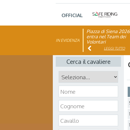
OFFICIAL
Piazza di Siena 2026
FISE: aperta la Cam
entra nel Team dei
affiliazione 2026
IN EVIDENZA
Volontari
LEGGI TUTTO
LEGGI TUTTO
Cerca il cavaliere