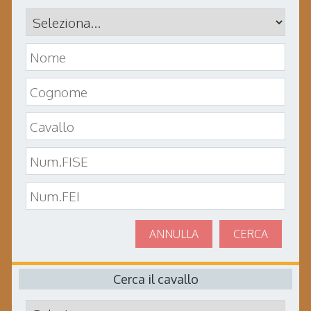
ANNULLA
CERCA
Cerca il cavallo