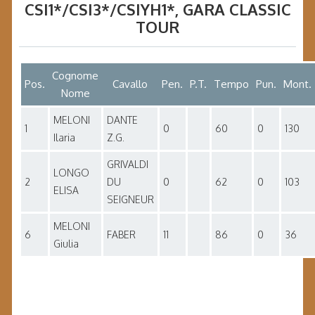
CSI1*/CSI3*/CSIYH1*
, GARA
CLASSIC
TOUR
Cognome
Pos.
Cavallo
Pen.
P.T.
Tempo
Pun.
Mont.
Nome
MELONI
DANTE
1
0
60
0
130
Ilaria
Z.G.
GRIVALDI
LONGO
2
DU
0
62
0
103
ELISA
SEIGNEUR
MELONI
6
FABER
11
86
0
36
Giulia