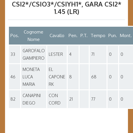
CSI2*/CSIO3*/CSIYH1*
, GARA
CSI2*
1.45 (LR)
Cognome
Pos.
Cavallo
Pen.
P.T.
Tempo
Pun.
Mont.
Nome
GAROFALO
33
LESTER
4
71
0
0
GIAMPIERO
MONETA
EL
46
LUCA
CAPONE
8
68
0
0
MARIA
RK
CANAPINI
CON
82
21
77
0
0
DIEGO
CORD