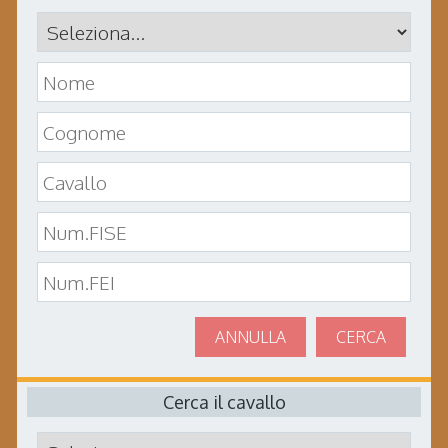
ANNULLA
CERCA
Cerca il cavallo