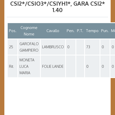
CSI2*/CSIO3*/CSIYH1*
, GARA
CSI2*
1.40
Cognome
Pos.
Cavallo
Pen.
P.T.
Tempo
Pun.
M
Nome
GAROFALO
25
LAMBRUSCO
0
73
0
0
GIAMPIERO
MONETA
Rit.
LUCA
FOLIE LANDE
0
0
0
MARIA