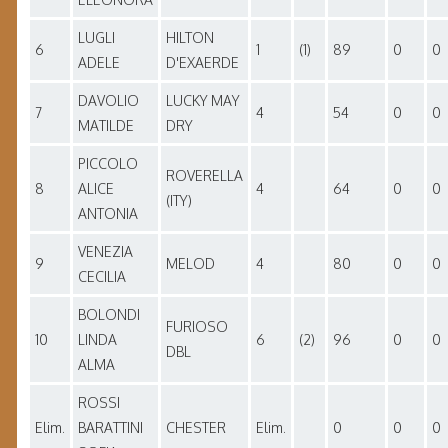
LUGLI
HILTON
6
1
(1)
89
0
0
ADELE
D'EXAERDE
DAVOLIO
LUCKY MAY
7
4
54
0
0
MATILDE
DRY
PICCOLO
ROVERELLA
8
ALICE
4
64
0
0
(ITY)
ANTONIA
VENEZIA
9
MELOD
4
80
0
0
CECILIA
BOLONDI
FURIOSO
10
LINDA
6
(2)
96
0
0
DBL
ALMA
ROSSI
Elim.
BARATTINI
CHESTER
Elim.
0
0
0