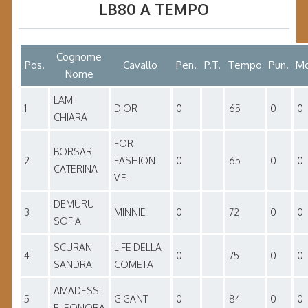
LB80 A TEMPO
Cognome
Pos.
Cavallo
Pen.
P.T.
Tempo
Pun.
Mo
Nome
LAMI
1
DIOR
0
65
0
0
CHIARA
FOR
BORSARI
2
FASHION
0
65
0
0
CATERINA
V.E.
DEMURU
3
MINNIE
0
72
0
0
SOFIA
SCURANI
LIFE DELLA
4
0
75
0
0
SANDRA
COMETA
AMADESSI
5
GIGANT
0
84
0
0
ELEONORA