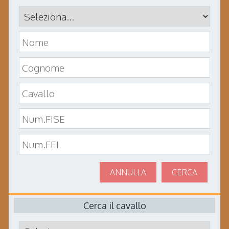
ANNULLA
CERCA
Cerca il cavallo