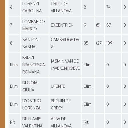
LORENZI
URLO DE
6
8
74
0
CAROLINA
VILLANOVA
LOMBARDO
7
EXCENTRIEK
9
(5)
87
0
MARCO
SANTONI
CAMBRIDGE DV
8
35
(27)
109
0
SASHA
Z
BRIZZI
JASMIN VAN DE
Elim.
FRANCESCA
Elim.
0
0
KWEKENHOEVE
ROMANA
DI GIOIA
Elim.
UFENTE
Elim.
0
0
GIULIA
D'OSTILIO
BEGUIN DE
Elim.
Elim.
0
0
LORENZA
CRECY
DE FLAVIIS
ALBA DE
Rit.
Rit.
0
0
VALENTINA
VILLANOVA