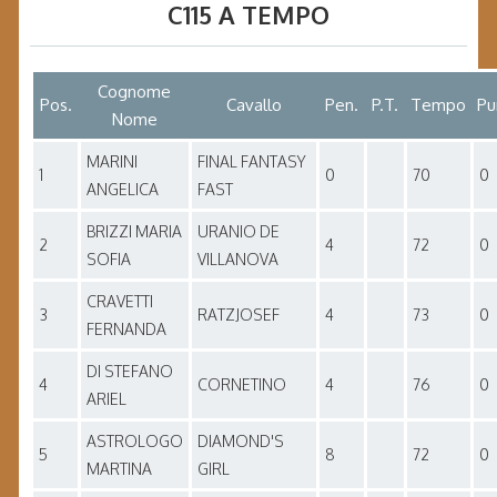
C115 A TEMPO
Cognome
Pos.
Cavallo
Pen.
P.T.
Tempo
Pu
Nome
MARINI
FINAL FANTASY
1
0
70
0
ANGELICA
FAST
BRIZZI MARIA
URANIO DE
2
4
72
0
SOFIA
VILLANOVA
CRAVETTI
3
RATZJOSEF
4
73
0
FERNANDA
DI STEFANO
4
CORNETINO
4
76
0
ARIEL
ASTROLOGO
DIAMOND'S
5
8
72
0
MARTINA
GIRL