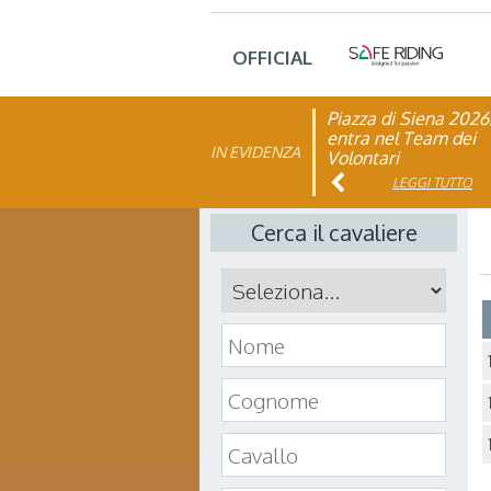
OFFICIAL
Piazza di Siena 2026
FISE: aperta la Cam
entra nel Team dei
affiliazione 2026
IN EVIDENZA
Volontari
LEGGI TUTTO
LEGGI TUTTO
Cerca il cavaliere