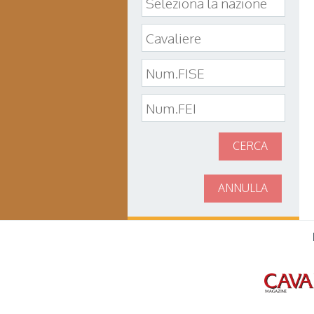
CERCA
ANNULLA