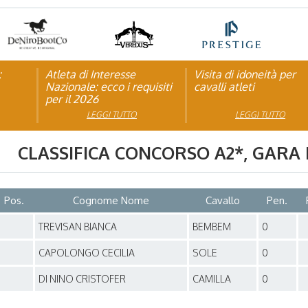
:
pagna
Atleta di Interesse
Natale con la FISE: al via
Visita di idoneità per
Studente Atleta di alto
Nazionale: ecco i requisiti
la nona edizione
cavalli atleti
livello: pubblicato il b
per il 2026
dell’iniziativa solidale della
per l’anno scolastico
Federazione Italiana Sport
2025/2026
LEGGI TUTTO
LEGGI TUTTO
LEGGI TUTTO
LEGGI TUTTO
Equestri
CLASSIFICA CONCORSO
A2*
, GARA
Pos.
Cognome Nome
Cavallo
Pen.
1
TREVISAN BIANCA
BEMBEM
0
1
CAPOLONGO CECILIA
SOLE
0
1
DI NINO CRISTOFER
CAMILLA
0