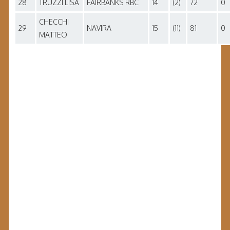
28
TRUZZI LISA
FAIRBANKS RBC
14
(2)
72
0
CHECCHI
29
NAVIRA
15
(11)
81
0
MATTEO