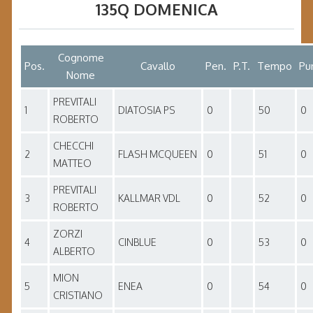
135Q DOMENICA
Cognome
Pos.
Cavallo
Pen.
P.T.
Tempo
Pu
Nome
PREVITALI
1
DIATOSIA PS
0
50
0
ROBERTO
CHECCHI
2
FLASH MCQUEEN
0
51
0
MATTEO
PREVITALI
3
KALLMAR VDL
0
52
0
ROBERTO
ZORZI
4
CINBLUE
0
53
0
ALBERTO
MION
5
ENEA
0
54
0
CRISTIANO