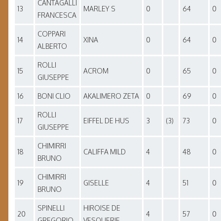
CANTAGALLI
13
MARLEY S
0
64
0
FRANCESCA
COPPARI
14
XINA
0
64
0
ALBERTO
ROLLI
15
ACROM
0
65
0
GIUSEPPE
16
BONI CLIO
AKALIMERO ZETA
0
69
0
ROLLI
17
EIFFEL DE HUS
3
(3)
73
0
GIUSEPPE
CHIMIRRI
18
CALIFFA MILD
4
48
0
BRUNO
CHIMIRRI
19
GISELLE
4
51
0
BRUNO
SPINELLI
HIROISE DE
20
4
57
0
GREGORIO
VESQUERIE