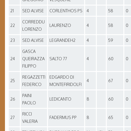
21
SED ALVISE
CORLENTHOS PS
4
58
0
CORREDDU
22
LAURENZO
4
58
0
LORENZO
23
SED ALVISE
LEGRANDEH2
4
59
0
GASCA
24
QUEIRAZZA
SALTO 77
4
60
0
FILIPPO
REGAZZETTI
EDGARDO DI
25
4
67
0
FEDERICO
MONTEFIRIDOLFI
PAINI
26
LEDICANTO
8
60
0
PAOLO
RICCI
27
FADERMUS PP
8
65
0
VALERIA