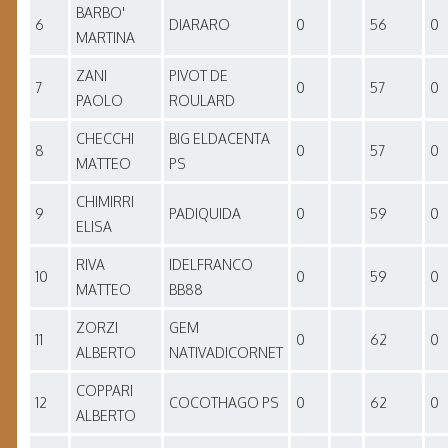
BARBO'
6
DIARARO
0
56
0
MARTINA
ZANI
PIVOT DE
7
0
57
0
PAOLO
ROULARD
CHECCHI
BIG ELDACENTA
8
0
57
0
MATTEO
PS
CHIMIRRI
9
PADIQUIDA
0
59
0
ELISA
RIVA
IDELFRANCO
10
0
59
0
MATTEO
BB88
ZORZI
GEM
11
0
62
0
ALBERTO
NATIVADICORNET
COPPARI
12
COCOTHAGO PS
0
62
0
ALBERTO