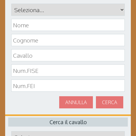
ANNULLA
CERCA
Cerca il cavallo