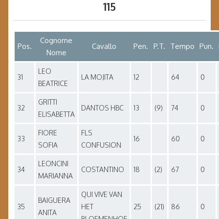
115
Cognome
Pos.
Cavallo
Pen.
P.T.
Tempo
Pun.
Nome
LEO
31
LA MOJITA
12
64
0
BEATRICE
GRITTI
32
DANTOS HBC
13
(9)
74
0
ELISABETTA
FIORE
FLS
33
16
60
0
SOFIA
CONFUSION
LEONCINI
34
COSTANTINO
18
(2)
67
0
MARIANNA
QUI VIVE VAN
BAIGUERA
35
HET
25
(21)
86
0
ANITA
BLOEMENHOF