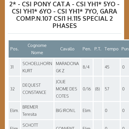
2* - CSI PONY CAT.A - CSI YH1* 5YO -
CSI YH1* 6YO - CSI YH1* 7YO
, GARA
COMP.N.107 CSI1 H.115 SPECIAL 2
PHASES
Cognome
Pos.
Cavallo
Pen.
P.T.
Tempo
Pun
Nome
SCHOELLHORN
MARADONA
31
8/4
45
0
KURT
GK Z
JOLIE
DEQUEST
32
MOME DES
0/16
(8)
57
0
CONSTANCE
COTES
BREMER
Elim.
BIG IRON L
Elim.
0
0
Teresita
SCHOTT
Elim.
CONVENT
Elim.
0
0