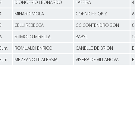
3
D'ONOFRIO LEONARDO
LAFFIRA
4
4
MINARDI VIOLA
CORNICHE QP Z
6
5
CELLI REBECCA
GG CONTENDRO SON
8
6
STIMOLO MIRELLA
BABYL
1
Elim.
ROMUALDI ENRICO
CANELLE DE BRION
E
Elim.
MEZZANOTTI ALESSIA
VISERA DE VILLANOVA
E