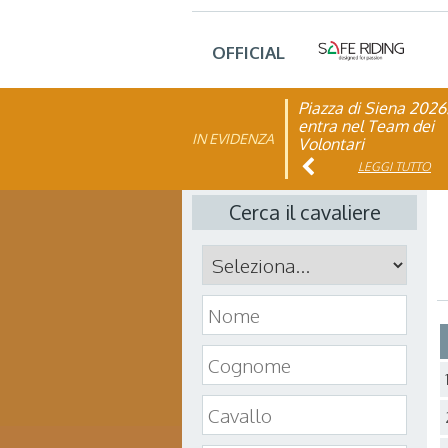
OFFICIAL
Piazza di Siena 2026
FISE: aperta la Cam
entra nel Team dei
affiliazione 2026
IN EVIDENZA
Volontari
LEGGI TUTTO
LEGGI TUTTO
Cerca il cavaliere