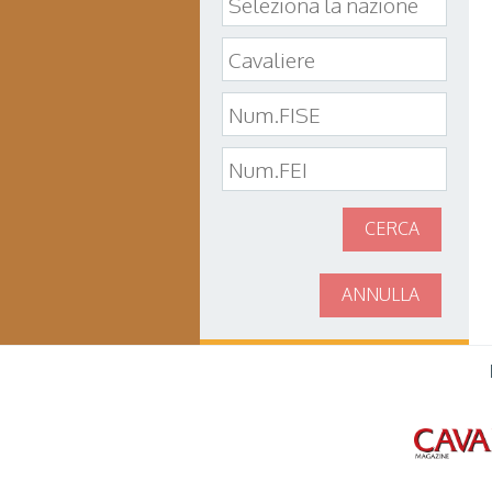
CERCA
ANNULLA