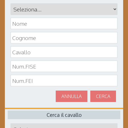
ANNULLA
CERCA
Cerca il cavallo