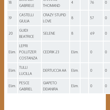
18
4
76
0
GABRIELE
THOMAND
CASTELLI
CRAZY STUPID
19
8
57
0
GIULIA
LOVE
GUIDI
20
SELENE
8
69
0
BEATRICE
LEPRI
Elim.
POLLITZER
CEDRIK 23
Elim.
0
0
COSTANZA
TULLI
Elim.
DERTUCCIA AA
Elim.
0
0
LUCILLA
PESCE
GIAPETO
Elim.
Elim.
0
0
GABRIEL
DEIANIRA