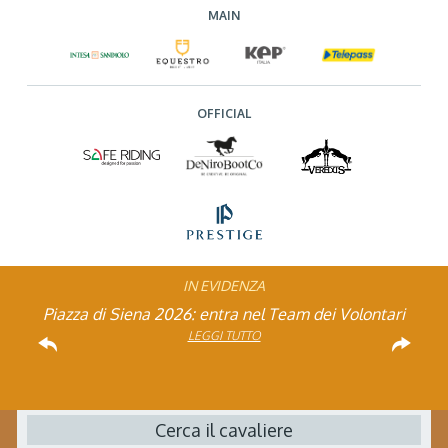
MAIN
OFFICIAL
IN EVIDENZA
Rinvio applicazione Iva al 2036: Decreto pubblicato
Piazza di Siena 2026: entra nel Team dei Volontari
Atleta di Interesse Nazionale: ecco i requisiti per il
Studente Atleta di alto livello: pubblicato il bando
FISE: aperta la Campagna affiliazione 2026
Natale con la FISE: al via la nona edizione
Visita di idoneità per cavalli atleti
Visita veterinaria annuale
dell’iniziativa solidale della Federazione Italiana
per l’anno scolastico 2025/2026
in Gazzetta Ufficiale
2026
LEGGI TUTTO
LEGGI TUTTO
LEGGI TUTTO
LEGGI TUTTO
Sport Equestri
LEGGI TUTTO
LEGGI TUTTO
LEGGI TUTTO
LEGGI TUTTO
Cerca il cavaliere