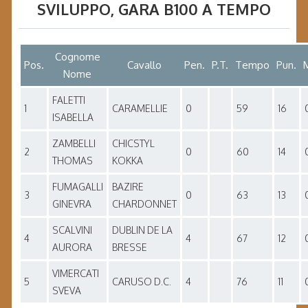
SVILUPPO
, GARA
B100 A TEMPO
Cognome
Pos.
Cavallo
Pen.
P.T.
Tempo
Pun.
Nome
FALETTI
1
CARAMELLIE
0
59
16
ISABELLA
ZAMBELLI
CHICSTYL
2
0
60
14
THOMAS
KOKKA
FUMAGALLI
BAZIRE
3
0
63
13
GINEVRA
CHARDONNET
SCALVINI
DUBLIN DE LA
4
4
67
12
AURORA
BRESSE
VIMERCATI
5
CARUSO D.C.
4
76
11
SVEVA