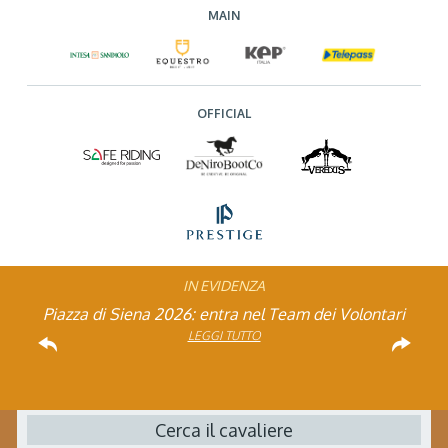
MAIN
OFFICIAL
IN EVIDENZA
Rinvio applicazione Iva al 2036: Decreto pubblicato
Piazza di Siena 2026: entra nel Team dei Volontari
Atleta di Interesse Nazionale: ecco i requisiti per il
Studente Atleta di alto livello: pubblicato il bando
FISE: aperta la Campagna affiliazione 2026
Natale con la FISE: al via la nona edizione
Visita di idoneità per cavalli atleti
Visita veterinaria annuale
dell’iniziativa solidale della Federazione Italiana
per l’anno scolastico 2025/2026
in Gazzetta Ufficiale
2026
LEGGI TUTTO
LEGGI TUTTO
LEGGI TUTTO
LEGGI TUTTO
Sport Equestri
LEGGI TUTTO
LEGGI TUTTO
LEGGI TUTTO
LEGGI TUTTO
Cerca il cavaliere