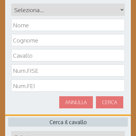
ANNULLA
CERCA
Cerca il cavallo