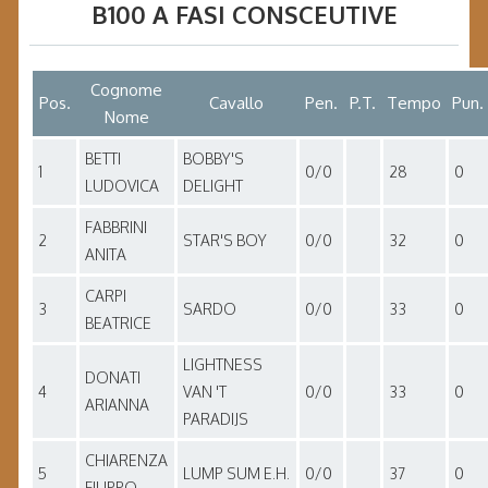
B100 A FASI CONSCEUTIVE
Cognome
Pos.
Cavallo
Pen.
P.T.
Tempo
Pun.
Nome
BETTI
BOBBY'S
1
0/0
28
0
LUDOVICA
DELIGHT
FABBRINI
2
STAR'S BOY
0/0
32
0
ANITA
CARPI
3
SARDO
0/0
33
0
BEATRICE
LIGHTNESS
DONATI
4
VAN 'T
0/0
33
0
ARIANNA
PARADIJS
CHIARENZA
5
LUMP SUM E.H.
0/0
37
0
FILIPPO