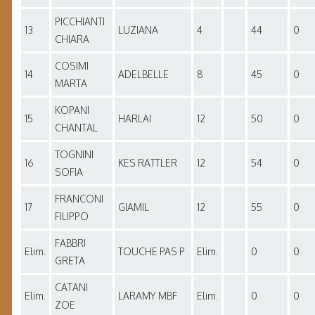
PICCHIANTI
13
LUZIANA
4
44
0
CHIARA
COSIMI
14
ADELBELLE
8
45
0
MARTA
KOPANI
15
HARLAI
12
50
0
CHANTAL
TOGNINI
16
KES RATTLER
12
54
0
SOFIA
FRANCONI
17
GIAMIL
12
55
0
FILIPPO
FABBRI
Elim.
TOUCHE PAS P
Elim.
0
0
GRETA
CATANI
Elim.
LARAMY MBF
Elim.
0
0
ZOE