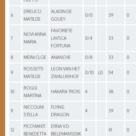
DREUCCI
ALADIN DE
6
0/0
39
0
MATILDE
GOUEY
FAVORIETE
NOVI ANNA
7
LAVSCA
0/4
33
0
MARIA
FORTUNA
8
MEINI CLOE
ANANCHE
0/8
33
0
ROSSETTI
LEON VAN HET
9
0/10
(2)
54
0
MATILDE
ZWALUWHOF
ROGGI
10
HAKARA TROIS
4
38
0
MARTINA
NICCOLINI
FLYING
11
4
39
0
STELLA
DRAGON
PICCHIANTI
ERNA V.D.
12
4
41
0
BENEDETTA
BIELEMANSDIJK