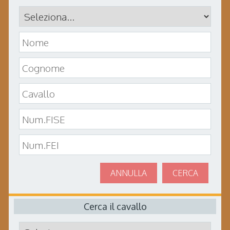
ANNULLA
CERCA
Cerca il cavallo