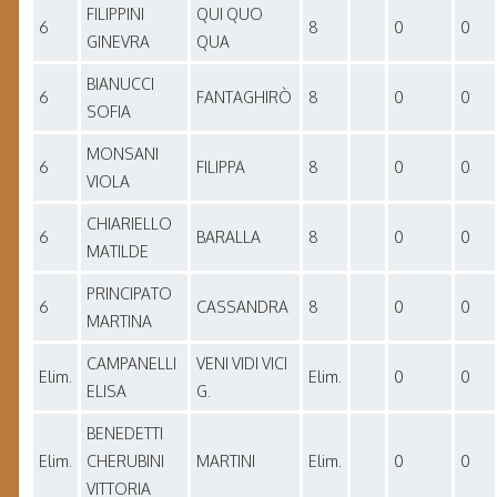
FILIPPINI
QUI QUO
6
8
0
0
GINEVRA
QUA
BIANUCCI
6
FANTAGHIRÒ
8
0
0
SOFIA
MONSANI
6
FILIPPA
8
0
0
VIOLA
CHIARIELLO
6
BARALLA
8
0
0
MATILDE
PRINCIPATO
6
CASSANDRA
8
0
0
MARTINA
CAMPANELLI
VENI VIDI VICI
Elim.
Elim.
0
0
ELISA
G.
BENEDETTI
Elim.
CHERUBINI
MARTINI
Elim.
0
0
VITTORIA