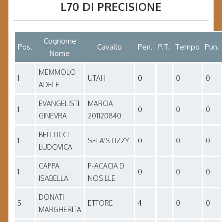
L70 DI PRECISIONE
Cognome
Pos.
Cavallo
Pen.
P.T.
Tempo
Pun.
Nome
MEMMOLO
1
UTAH
0
0
0
ADELE
EVANGELISTI
MARCIA
1
0
0
0
GINEVRA
201120840
BELLUCCI
1
SELA'S LIZZY
0
0
0
LUDOVICA
CAPPA
P-ACACIA D
1
0
0
0
ISABELLA
NOS.LLE
DONATI
5
ETTORE
4
0
0
MARGHERITA