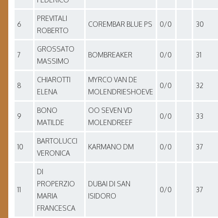
PREVITALI
6
COREMBAR BLUE PS
0/0
30
ROBERTO
GROSSATO
7
BOMBREAKER
0/0
31
MASSIMO
CHIAROTTI
MYRCO VAN DE
8
0/0
32
ELENA
MOLENDRIESHOEVE
BONO
OO SEVEN VD
9
0/0
33
MATILDE
MOLENDREEF
BARTOLUCCI
10
KARMANO DM
0/0
37
VERONICA
DI
PROPERZIO
DUBAI DI SAN
11
0/0
37
MARIA
ISIDORO
FRANCESCA