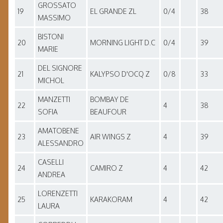
GROSSATO
19
EL GRANDE ZL
0/4
38
MASSIMO
BISTONI
20
MORNING LIGHT D.C
0/4
39
MARIE
DEL SIGNORE
21
KALYPSO D'OCQ Z
0/8
33
MICHOL
MANZETTI
BOMBAY DE
22
4
38
SOFIA
BEAUFOUR
AMATOBENE
23
AIR WINGS Z
4
39
ALESSANDRO
CASELLI
24
CAMIRO Z
4
42
ANDREA
LORENZETTI
25
KARAKORAM
4
42
LAURA