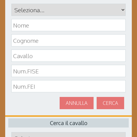
ANNULLA
CERCA
Cerca il cavallo