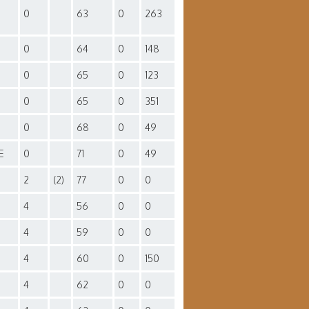
0
63
0
263
0
64
0
148
0
65
0
123
0
65
0
351
0
68
0
49
E
0
71
0
49
2
(2)
77
0
0
4
56
0
0
4
59
0
0
4
60
0
150
4
62
0
0