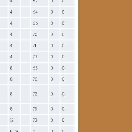
4
62
0
0
4
64
0
0
4
66
0
0
4
70
0
0
4
71
0
0
4
73
0
0
8
65
0
0
8
70
0
0
8
72
0
0
8
75
0
0
12
73
0
0
Elim.
0
0
0