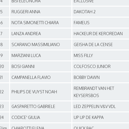
14
BISI ELEONORA
EXCLUSIVE
15
RUGGERI ANNA
DAKOTAH 2
16
NOTA SIMONETTI CHIARA
FAMEUS
17
LANZA ANDREA
HACKEUR DE KEROREDAN
18
SCARANO MASSIMILIANO
GEISHA DE LA CENSE
19
MARZIANI LUCA
MISS FILLY
20
BOSI GIANNI
COLFOSCO JUNIOR
21
CAMPANELLA FLAVIO
BOBBY DAWN
REMBRANDT VAN HET
22
PHILIPS DE VUYST NOAH
KEYSERSBOS
23
GASPARETTO GABRIELE
LED ZEPPELIN V&V VDL
24
CODICE' GIULIA
UP UP DE KAPPA
Elim.
CHIAROTTI ELENA
QUICK BAC