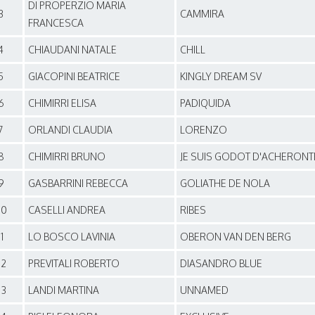
DI PROPERZIO MARIA
3
CAMMIRA
FRANCESCA
4
CHIAUDANI NATALE
CHILL
5
GIACOPINI BEATRICE
KINGLY DREAM SV
6
CHIMIRRI ELISA
PADIQUIDA
7
ORLANDI CLAUDIA
LORENZO
8
CHIMIRRI BRUNO
JE SUIS GODOT D'ACHERONT
9
GASBARRINI REBECCA
GOLIATHE DE NOLA
10
CASELLI ANDREA
RIBES
11
LO BOSCO LAVINIA
OBERON VAN DEN BERG
12
PREVITALI ROBERTO
DIASANDRO BLUE
13
LANDI MARTINA
UNNAMED