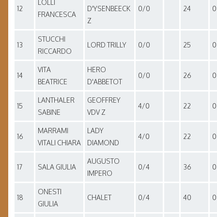
LOLLI
12
D'YSENBEECK
0/0
24
0
FRANCESCA
Z
STUCCHI
13
LORD TRILLY
0/0
25
0
RICCARDO
VITA
HERO
14
0/0
26
0
BEATRICE
D'ABBETOT
LANTHALER
GEOFFREY
15
4/0
22
0
SABINE
VDV Z
MARRAMI
LADY
16
4/0
22
0
VITALI CHIARA
DIAMOND
AUGUSTO
17
SALA GIULIA
0/4
36
0
IMPERO
ONESTI
18
CHALET
0/4
40
0
GIULIA