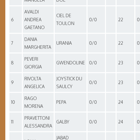
AVALDI
CIEL DE
6
ANDREA
0/0
22
0
TOULON
GAETANO
DANIA
7
URANIA
0/0
22
0
MARGHERITA
PEVERI
8
GWENDOLINE
0/0
23
0
GIORGIA
RIVOLTA
JOYSTICK DU
9
0/0
23
0
ANGELICA
SAULCY
RAGO
10
PEPA
0/0
24
0
MORENA
PRAVETTONI
11
GALBY
0/0
24
0
ALESSANDRA
JABAD