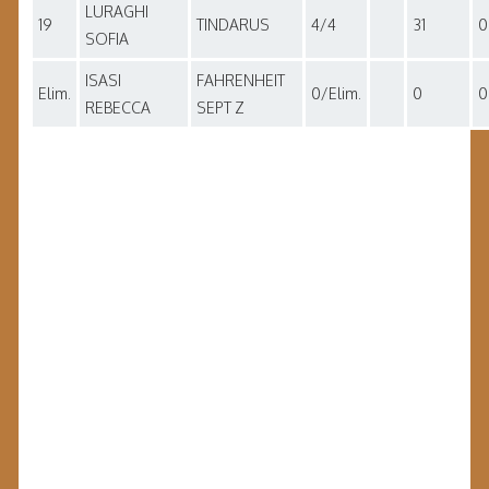
LURAGHI
19
TINDARUS
4/4
31
0
SOFIA
ISASI
FAHRENHEIT
Elim.
0/Elim.
0
0
REBECCA
SEPT Z