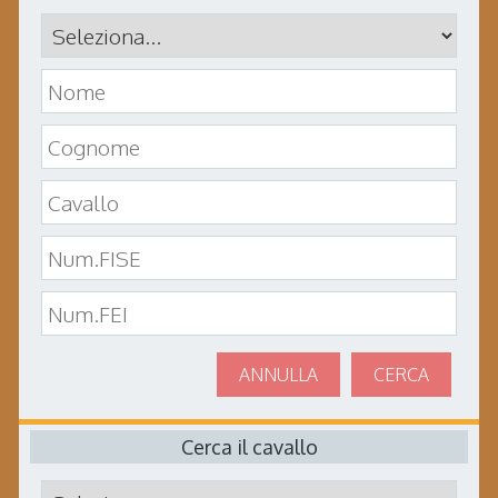
ANNULLA
CERCA
Cerca il cavallo