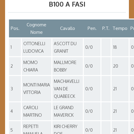
B100 A FASI
Cognome
Pos.
Cavallo
Pen.
P.T.
Tempo
P
Nome
OTTONELLI
ASCOTT DU
1
0/0
18
0
LUDOVICA
GRANIT
MOMO
MALLMORE
2
0/0
20
0
CHIARA
BOBBY
MACHIAVELLI
MONTI MARIA
3
VAN DE
0/0
21
0
VITTORIA
QUABEECK
CAROLI
LE GRAND
4
0/0
21
0
MARTINO
MAVERICK
REPETTI
KIRI CHERRY
5
0/0
21
0
MANUELA
DOE