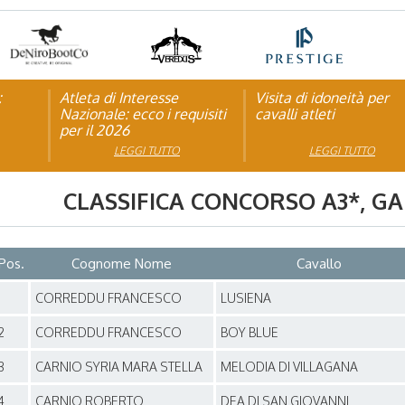
:
pagna
Atleta di Interesse
Natale con la FISE: al via
Visita di idoneità per
Studente Atleta di alto
Nazionale: ecco i requisiti
la nona edizione
cavalli atleti
livello: pubblicato il b
per il 2026
dell’iniziativa solidale della
per l’anno scolastico
Federazione Italiana Sport
2025/2026
LEGGI TUTTO
LEGGI TUTTO
LEGGI TUTTO
LEGGI TUTTO
Equestri
CLASSIFICA CONCORSO
A3*
, G
Pos.
Cognome Nome
Cavallo
1
CORREDDU FRANCESCO
LUSIENA
2
CORREDDU FRANCESCO
BOY BLUE
3
CARNIO SYRIA MARA STELLA
MELODIA DI VILLAGANA
4
CARNIO ROBERTO
DEA DI SAN GIOVANNI