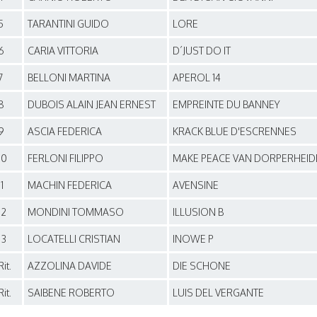
5
TARANTINI GUIDO
LORE
6
CARIA VITTORIA
D´JUST DO IT
7
BELLONI MARTINA
APEROL 14
8
DUBOIS ALAIN JEAN ERNEST
EMPREINTE DU BANNEY
9
ASCIA FEDERICA
KRACK BLUE D'ESCRENNES
10
FERLONI FILIPPO
MAKE PEACE VAN DORPERHEID
11
MACHIN FEDERICA
AVENSINE
12
MONDINI TOMMASO
ILLUSION B
13
LOCATELLI CRISTIAN
INOWE P
Rit.
AZZOLINA DAVIDE
DIE SCHONE
Rit.
SAIBENE ROBERTO
LUIS DEL VERGANTE