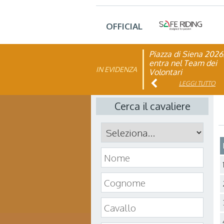
OFFICIAL
Piazza di Siena 2026
FISE: aperta la Cam
entra nel Team dei
affiliazione 2026
IN EVIDENZA
Volontari
LEGGI TUTTO
LEGGI TUTTO
Cerca il cavaliere