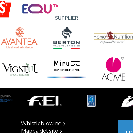
SUPPLIER
Whistleblowing
Mappa del sito
FED