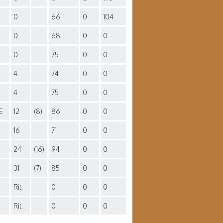
0
66
0
104
0
68
0
0
0
75
0
0
4
74
0
0
4
75
0
0
E
12
(8)
86
0
0
16
71
0
0
24
(16)
94
0
0
31
(7)
85
0
0
Rit.
0
0
0
Rit.
0
0
0