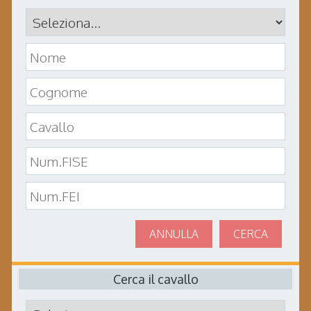
ANNULLA
CERCA
Cerca il cavallo