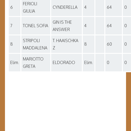
FERIOLI
6
CYNDERELLA
4
64
0
GIULIA
GIN IS THE
7
TONEL SOFIA
4
64
0
ANSWER
STRIPOLI
T. HAAISCHKA
8
8
60
0
MADDALENA
Z
MARIOTTO
Elim.
ELDORADO
Elim.
0
0
GRETA