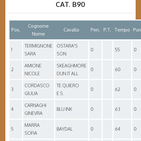
CAT. B90
Cognome
Pos.
Cavallo
Pen.
P.T.
Tempo
Pun
Nome
TERMIGNONE
OSTARA'S
1
0
55
0
SARA
SON
AMIONE
SKEAGHMORE
2
0
60
0
NICOLE
DUN IT ALL
CORDASCO
TE QUIERO
3
0
62
0
GIULIA
E.S.
CARNAGHI
4
BLU INK
0
63
0
GINEVRA
MARRA
5
BAYDAL
0
64
0
SOFIA