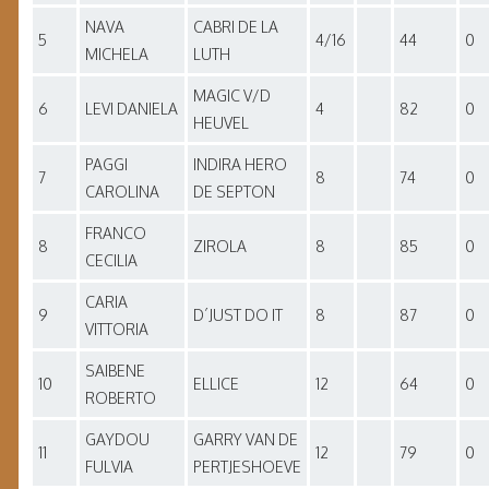
NAVA
CABRI DE LA
5
4/16
44
0
MICHELA
LUTH
MAGIC V/D
6
LEVI DANIELA
4
82
0
HEUVEL
PAGGI
INDIRA HERO
7
8
74
0
CAROLINA
DE SEPTON
FRANCO
8
ZIROLA
8
85
0
CECILIA
CARIA
9
D´JUST DO IT
8
87
0
VITTORIA
SAIBENE
10
ELLICE
12
64
0
ROBERTO
GAYDOU
GARRY VAN DE
11
12
79
0
FULVIA
PERTJESHOEVE