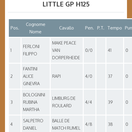
LITTLE GP H125
Cognome
Pos.
Cavallo
Pen.
P.T.
Tempo
Pun
Nome
MAKE PEACE
FERLONI
1
VAN
0/0
41
0
FILIPPO
DORPERHEIDE
FANTINI
2
ALICE
RAPI
4/0
37
0
GINEVRA
BOLOGNINI
LIMBURG DE
3
RUBINA
4/4
39
0
ROULARD
MARTHA
SALPETRO
BALLE DE
4
4/8
38
0
DANIEL
MATCH RUMEL