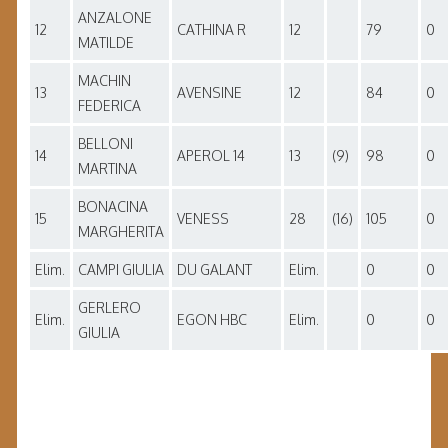
ANZALONE
12
CATHINA R
12
79
0
MATILDE
MACHIN
13
AVENSINE
12
84
0
FEDERICA
BELLONI
14
APEROL 14
13
(9)
98
0
MARTINA
BONACINA
15
VENESS
28
(16)
105
0
MARGHERITA
Elim.
CAMPI GIULIA
DU GALANT
Elim.
0
0
GERLERO
Elim.
EGON HBC
Elim.
0
0
GIULIA