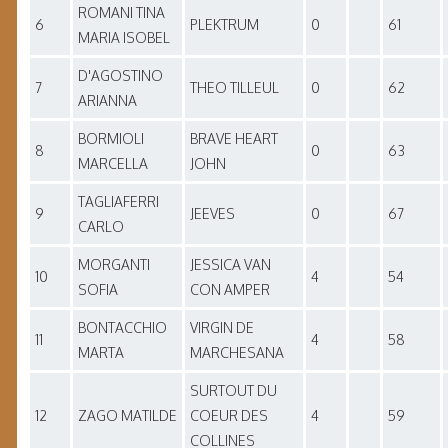
ROMANI TINA
6
PLEKTRUM
0
61
MARIA ISOBEL
D'AGOSTINO
7
THEO TILLEUL
0
62
ARIANNA
BORMIOLI
BRAVE HEART
8
0
63
MARCELLA
JOHN
TAGLIAFERRI
9
JEEVES
0
67
CARLO
MORGANTI
JESSICA VAN
10
4
54
SOFIA
CON AMPER
BONTACCHIO
VIRGIN DE
11
4
58
MARTA
MARCHESANA
SURTOUT DU
12
ZAGO MATILDE
COEUR DES
4
59
COLLINES