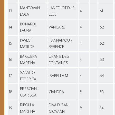
MANTOVANI
LANCELOT DUE
13
4
61
LOLA
ELLE
BONARDI
14
VANGARD
4
62
LAURA
PAVESI
HANNAMOUR
15
4
62
MATILDE
BERENCE
BAIGUERA
URANIE DES
16
4
63
MARTINA
FONTAINES
SANVITO
17
ISABELLA M
4
64
FEDERICA
BRESCIANI
18
CIANDRA
8
53
CLARISSA
RIBOLLA
DIVA DI SAN
19
8
54
MARTINA
GIOVANNI