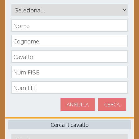
ANNULLA
CERCA
Cerca il cavallo