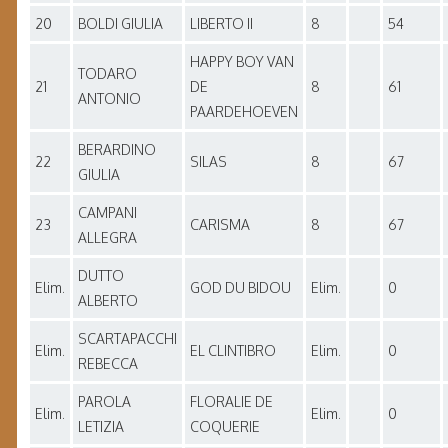
20
BOLDI GIULIA
LIBERTO II
8
54
HAPPY BOY VAN
TODARO
21
DE
8
61
ANTONIO
PAARDEHOEVEN
BERARDINO
22
SILAS
8
67
GIULIA
CAMPANI
23
CARISMA
8
67
ALLEGRA
DUTTO
Elim.
GOD DU BIDOU
Elim.
0
ALBERTO
SCARTAPACCHI
Elim.
EL CLINTIBRO
Elim.
0
REBECCA
PAROLA
FLORALIE DE
Elim.
Elim.
0
LETIZIA
COQUERIE