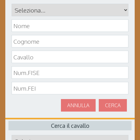
ANNULLA
CERCA
Cerca il cavallo