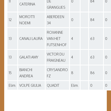
11
DE
0
84
0
CATERINA
GRANGUES
MOROTTI
ABERDEEN
12
0
84
0
NOEMI
34
ROXANNE
13
CANALI LAURA
VAN HET
4
63
0
FUTSENHOF
VICTOR DU
13
GALATI AMY
4
63
0
FRAIGNEAU
BIANCHI
CRYSANDRO
15
8
86
0
ANDREA
FZ
Elim.
VOLPE GIULIA
QUADIT
Elim.
0
0