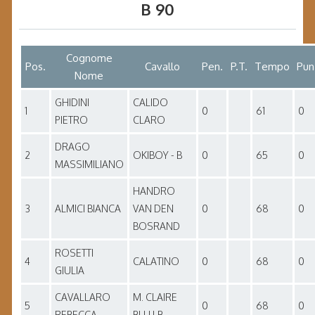
B 90
Cognome
Pos.
Cavallo
Pen.
P.T.
Tempo
Pun
Nome
GHIDINI
CALIDO
1
0
61
0
PIETRO
CLARO
DRAGO
2
OKIBOY - B
0
65
0
MASSIMILIANO
HANDRO
3
ALMICI BIANCA
VAN DEN
0
68
0
BOSRAND
ROSETTI
4
CALATINO
0
68
0
GIULIA
CAVALLARO
M. CLAIRE
5
0
68
0
REBECCA
BLU LB