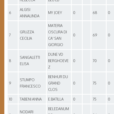
ALGISI
6
MY JOEY
0
68
0
ANNALINDA
MATERIA
GRUZZA
OSCURA DI
7
0
69
0
CECILIA
CA' SAN
GIORGIO
DUNE VD
SANGALETTI
8
BERGHOEVE
0
70
0
ELISA
Z
BENHUR DU
STUMPO
9
GRAND
0
75
0
FRANCESCO
CLOS
10
TABENI ANNA
E.BATILLA
0
75
0
BELEDANUM
NODARI