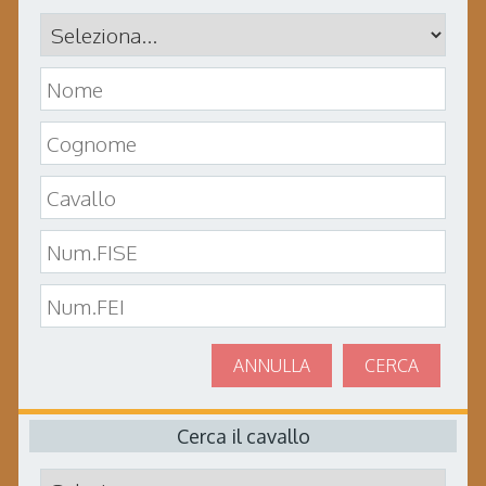
ANNULLA
CERCA
Cerca il cavallo