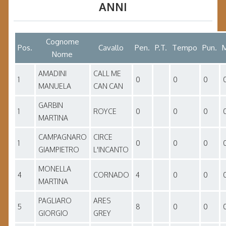
ANNI
Cognome
Pos.
Cavallo
Pen.
P.T.
Tempo
Pun.
M
Nome
AMADINI
CALL ME
1
0
0
0
MANUELA
CAN CAN
GARBIN
1
ROYCE
0
0
0
MARTINA
CAMPAGNARO
CIRCE
1
0
0
0
GIAMPIETRO
L'INCANTO
MONELLA
4
CORNADO
4
0
0
MARTINA
PAGLIARO
ARES
5
8
0
0
GIORGIO
GREY