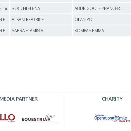
Elim.
ROCCHI ELENA
ADDRIGOOLE PRANCER
N.P.
ALBANI BEATRICE
OLAN POL
N.P.
SARRA FLAMINIA
KOMPAS EMMA
MEDIA PARTNER
CHARITY