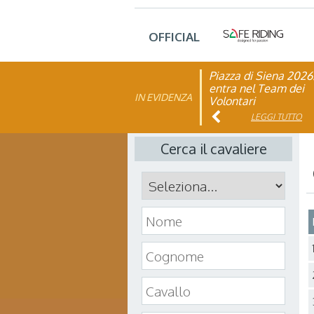
OFFICIAL
Piazza di Siena 2026
FISE: aperta la Cam
entra nel Team dei
affiliazione 2026
IN EVIDENZA
Volontari
LEGGI TUTTO
LEGGI TUTTO
Cerca il cavaliere