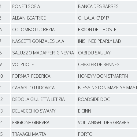
4
PONETI SOFIA
BIANCA DES BARRES
5
ALBANI BEATRICE
OHLALA 'C' D' 17
6
COLOMBO LUCREZIA
EXXON DE L'HOSTE
7
NASCETTI GONZALES LAIA
INISHNEE PEARLY LAD
8
SALUZZO MADAFFERI GINEVRA
CABI DU SAULAY
9
VOLPI IOLE
CHEXTER DE BENNES
10
FORNARI FEDERICA
HONEYMOON STMARTIN
11
CARAGLIO LUDOVICA
BLESSINGTON MAYFLYS MAS
12
DEDOLA GIULIETTA LETIZIA
ROADSIDE DOC
13
DEL VECCHIO SWAMY
E CINN
14
FRIGIONE GINEVRA
VOLTANIGHT DES GRAVES
15
TRAVAGLI MARTA
PORTO