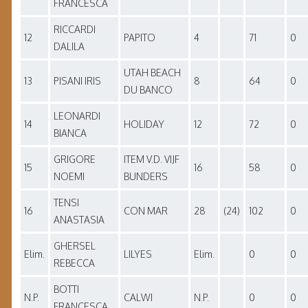
FRANCESCA
RICCARDI
12
PAPITO
4
71
0
DALILA
UTAH BEACH
13
PISANI IRIS
8
64
0
DU BANCO
LEONARDI
14
HOLIDAY
12
72
0
BIANCA
GRIGORE
ITEM V.D. VIJF
15
16
58
0
NOEMI
BUNDERS
TENSI
16
CON MAR
28
(24)
102
0
ANASTASIA
GHERSEL
Elim.
LILYES
Elim.
0
0
REBECCA
BOTTI
N.P.
CALWI
N.P.
0
0
FRANCESCA