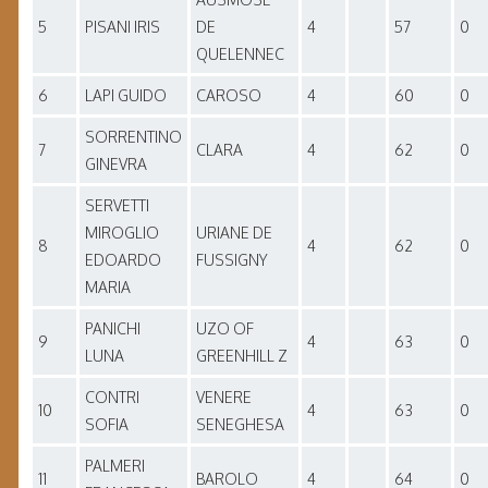
5
PISANI IRIS
DE
4
57
0
QUELENNEC
6
LAPI GUIDO
CAROSO
4
60
0
SORRENTINO
7
CLARA
4
62
0
GINEVRA
SERVETTI
MIROGLIO
URIANE DE
8
4
62
0
EDOARDO
FUSSIGNY
MARIA
PANICHI
UZO OF
9
4
63
0
LUNA
GREENHILL Z
CONTRI
VENERE
10
4
63
0
SOFIA
SENEGHESA
PALMERI
11
BAROLO
4
64
0