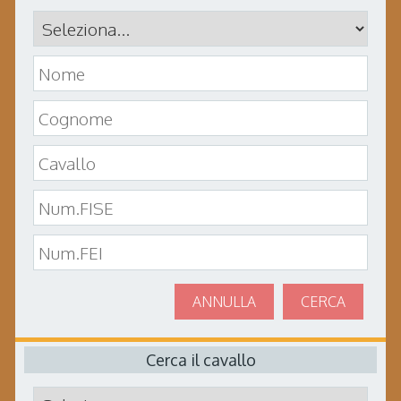
ANNULLA
CERCA
Cerca il cavallo