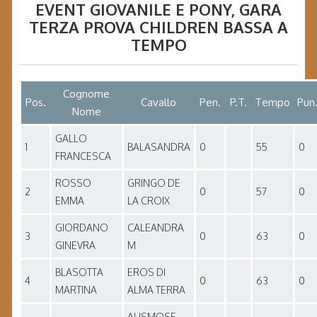
EVENT GIOVANILE E PONY
, GARA
TERZA PROVA CHILDREN BASSA A
TEMPO
Cognome
Pos.
Cavallo
Pen.
P.T.
Tempo
Pun
Nome
GALLO
1
BALASANDRA
0
55
0
FRANCESCA
ROSSO
GRINGO DE
2
0
57
0
EMMA
LA CROIX
GIORDANO
CALEANDRA
3
0
63
0
GINEVRA
M
BLASOTTA
EROS DI
4
0
63
0
MARTINA
ALMA TERRA
AUSMOSE