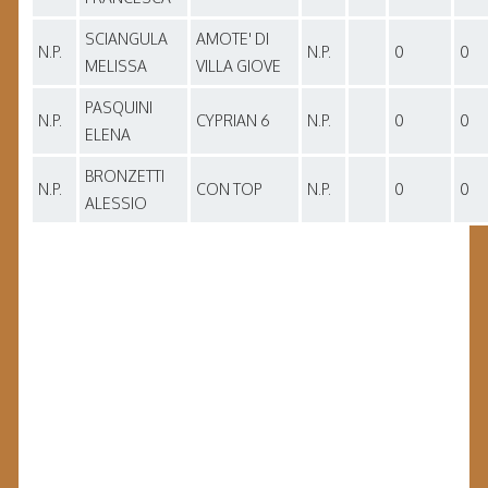
SCIANGULA
AMOTE' DI
N.P.
N.P.
0
0
MELISSA
VILLA GIOVE
PASQUINI
N.P.
CYPRIAN 6
N.P.
0
0
ELENA
BRONZETTI
N.P.
CON TOP
N.P.
0
0
ALESSIO