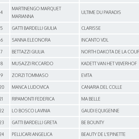
MARTINENGO MARQUET
14
ULTIME DU PARADIS
MARIANNA
15
GATTI BARDELLI GIULIA
CLARISSE
16
SANNA ELEONORA
INCANTO VDL
17
BETTAZZI GIULIA
NORTH DAKOTA DE LA COU
18
MUSAZZI RICCARDO
KADETT VAN HET VIJVERHOF
19
ZORZI TOMMASO
EVITA
20
MANCA LUDOVICA
CANARIA DEL COLLE
21
RIPAMONTI FEDERICA
MA BELLE
22
LO BOSCO LAVINIA
GAUDI EQUIGENNE
23
GATTI BARDELLI GRETA
BE BOUNTY
24
PELLICARI ANGELICA
BEAUTY DE L'EPINETTE