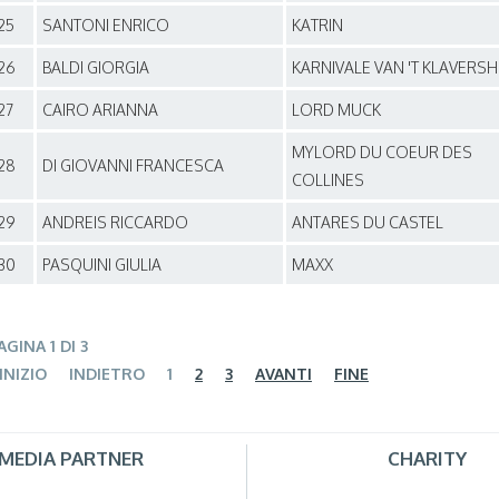
25
SANTONI ENRICO
KATRIN
26
BALDI GIORGIA
KARNIVALE VAN 'T KLAVERS
27
CAIRO ARIANNA
LORD MUCK
MYLORD DU COEUR DES
28
DI GIOVANNI FRANCESCA
COLLINES
29
ANDREIS RICCARDO
ANTARES DU CASTEL
30
PASQUINI GIULIA
MAXX
AGINA 1 DI 3
INIZIO
INDIETRO
1
2
3
AVANTI
FINE
MEDIA PARTNER
CHARITY