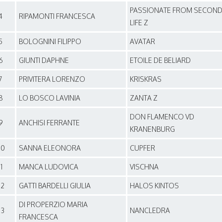
PASSIONATE FROM SECON
4
RIPAMONTI FRANCESCA
LIFE Z
5
BOLOGNINI FILIPPO
AVATAR
6
GIUNTI DAPHNE
ETOILE DE BELIARD
7
PRIVITERA LORENZO
KRISKRAS
8
LO BOSCO LAVINIA
ZANTA Z
DON FLAMENCO VD
9
ANCHISI FERRANTE
KRANENBURG
10
SANNA ELEONORA
CUPFER
11
MANCA LUDOVICA
VISCHNA
12
GATTI BARDELLI GIULIA
HALOS KINTOS
DI PROPERZIO MARIA
13
NANCLEDRA
FRANCESCA