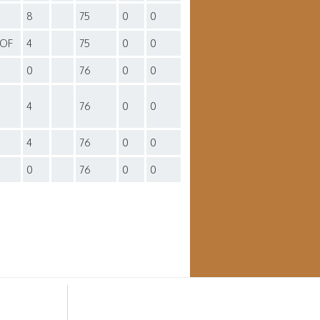
8
75
0
0
HOF
4
75
0
0
0
76
0
0
4
76
0
0
4
76
0
0
0
76
0
0