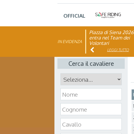
OFFICIAL
Piazza di Siena 2026
FISE: aperta la Cam
entra nel Team dei
affiliazione 2026
IN EVIDENZA
Volontari
LEGGI TUTTO
LEGGI TUTTO
Cerca il cavaliere